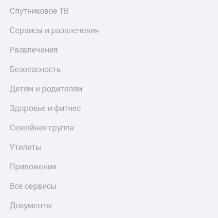
Спутниковое ТВ
КИОН
Скидка 30%
Строки
на связь
Сервисы и развлечения
Live
С картой
Развлечения
МТС
Гудок
Деньги
Безопасность
Мой
МТС
МТС
Детям и родителям
Накопления
Все
Откладывайте
Здоровье и фитнес
приложения
деньги
Финансы
и получайте
Семейная группа
Инвестиции
доход 15%
Утилиты
Получайте
Акции
доход
Условия
Приложения
онлайн
пополнения
Все сервисы
Страхование
Скидка
30%
Документы
Покупка
на связь
полисов