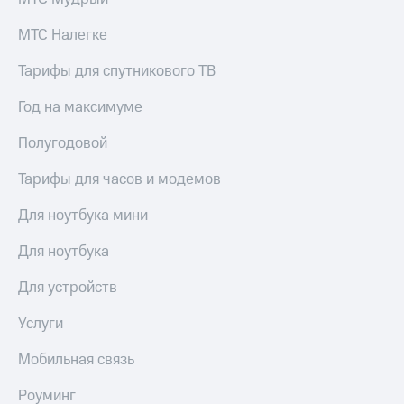
Premium
доступ
к геолокации
МТС Налегке
Подписка
Сертификаты
на гигабайты
Тарифы для спутникового ТВ
безопасности
интернета,
фильмы,
Год на максимуме
Всё
музыка
и многое
под
Полугодовой
другое
рукой
в Мой МТС
Тарифы для часов и модемов
Семейная
группа
Посмотрите,
Для ноутбука мини
что
Скидка
полезного
Для ноутбука
на тарифы,
есть
общие
в нашем
подписки
Для устройств
приложении
и услуги,
доступ
Услуги
КИОН
к геолокации
Мобильная связь
КИОН
Кино,
Музыка
музыка,
Роуминг
книги