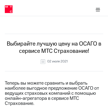
Перенести
ка 30% на связь
обильная связь
Сервисы и подписки
Интернет-магазин
Для дома
Скидка 30% на связь
Личные кабинеты
Финансы
Приложения
номер
ичные кабинеты
в МТС
Мобильная
связь
Все Новости
Тарифы
Интернет
и
ТВ
Услуги
Выбирайте лучшую цену на ОСАГО в
Спутниковое
сервисе МТС Страхование!
ТВ
Роуминг
МТС
02 июля 2021
Деньги
Личный
кабинет
Мобильная связь
Скачать
Перенести
Теперь вы можете сравнить и выбрать
приложение
номер
наиболее выгодное предложение ОСАГО от
Мой
в МТС
МТС
ведущих страховых компаний с помощью
Акции
онлайн-агрегатора в сервисе МТС
Тарифы
Страхование.
Скидка 30%
Услуги