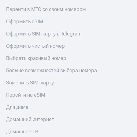
КИОН
и не
Перейти в МТС со своим номером
Строки
только
Live
Оформить eSIM
Безопасность
Гудок
Оформить SIM-карту в Telegram
Финансы
Мой
Оформить чистый номер
Детям
МТС
и родителям
Выбрать красивый номер
Все
Здоровье
приложения
и фитнес
Больше возможностей выбора номера
Инвестиции
Приложения
Заменить SIM-карту
от МТС
Получайте
Перейти на eSIM
доход
Акции
онлайн
Для дома
Приложения
Страхование
КИОН
Домашний интернет
Покупка
КИОН
полисов
Домашнее ТВ
Музыка
онлайн