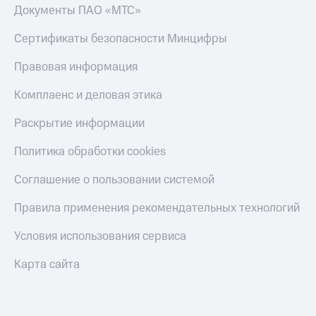
онлайн
Документы ПАО «МТС»
Тарифы
RED,
Скидка 30%
Сертификаты безопасности Минцифры
РИИЛ
на связь
и МТС Супер
Правовая информация
дешевле
С картой
при оплате
МТС
Комплаенс и деловая этика
с карты
Деньги
МТС Деньги
Раскрытие информации
МТС
Обзоры
Накопления
товаров
Политика обработки cookies
Откладывайте
Скидки
Соглашение о пользовании системой
деньги
до 40%
и получайте
доход 15%
на смартфоны
Правила применения рекомендательных технологий
Платежи
Условия использования сервиса
при
и
покупке
переводы
со связью
Карта сайта
МТС
Пополнить
номер
МТС