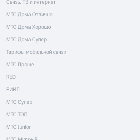
Связь, ТВ и интернет
для дома
Услуги
МТС Дома Отлично
149 ₽/
мес
Акции
МТС Дома Хорошо
МТС
Домашний
МТС Дома Супер
Premium
интернет
Подписка
Тарифы мобильной связи
Домашнее
на гигабайты
ТВ
интернета,
МТС Проще
фильмы,
Спутниковое
музыка
RED
ТВ
и многое
другое
РИИЛ
Перейти
в МТС
Семейная
МТС Супер
со своим
группа
номером
МТС ТОП
Скидка
Поддержка
на тарифы,
МТС Junior
общие
висы и подписки
подписки
МТС
МТС Мудрый
и услуги,