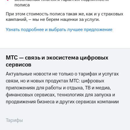
Интернет,
Выбрать
полиса
ТВ и телефон
красивый
для дома
номер
При этом стоимость полиса такая же, как и у страховых
кампаний, – мы не берем наценки за услуги.
Заменить
Услуги
SIM-
Узнать подробнее и выбрать лучшее предложение
карту
Личный
кабинет
Перейти
интернета
на
и
eSIM
МТС — связь и экосистема цифровых
ТВ
сервисов
Личный
Для дома
кабинет
Выберите
Актуальные новости не только о тарифах и услугах
спутникового
и подключите
связи, но и новых продуктах МТС: цифровых
ТВ
ТВ
приложениях для работы и отдыха, ТВ и медиа,
Скачать
с выгодным
приложение
финансовых сервисах, технологиях для запуска и
тарифом
Мой
продвижения бизнеса и других сервисах компании
МТС
Акции
Тарифы
Интернет,
Тарифы
ТВ и телефон
Видеонаблюдение
для дома