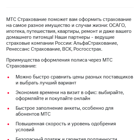
на связь
Роуминг
Тарифы
МТС Страхование поможет вам оформить страхование
RED,
на самое разное имущество и случаи жизни: ОСАГО,
Семейная
РИИЛ
ипотека, путешествия, квартиры, ремонт и даже вашего
группа
и МТС
домашнего питомца! Наши партнеры - ведущие
Супер
страховые компании России: АльфаСтрахование,
Заказать
дешевле
Ренессанс Страхование, ВСК, Росгосстрах.
SIM-
при
карту
оплате
Преимущества оформления полиса через МТС
с карты
Страхование:
Оформить
МТС
eSIM
Деньги
Можно быстро сравнить цены разных поставщиков
и выбрать лучший вариант
SIM-
Выберите
Экономия времени на визит в офис: выбирайте,
карта
и подключите
оформляйте и покупайте онлайн
для
ТВ
иностранцев
с выгодным
Быстрое заполнение анкеты, особенно для
тарифом
абонентов МТС
Оформить
чистый
Повышенная скорость и уровень одобрения
Тарифы
номер
условий
Безопасный платеж и гарантия подлинности