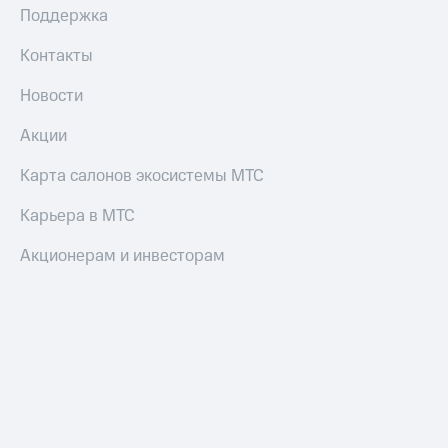
Поддержка
Настройки
автоплатежа
Контакты
Пополнить
Новости
номер
другого
Акции
оператора
Карта салонов экосистемы МТС
Оплата
интернета
Карьера в МТС
и
ТВ
Акционерам и инвесторам
Переводы
с
телефона
на карту
МТС Pay
Оплата
по QR-