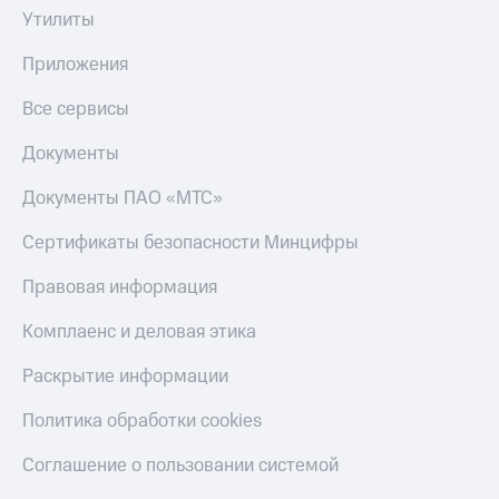
Утилиты
КИОН
Скидка 30%
Строки
на связь
Приложения
Live
С картой
Все сервисы
МТС
Гудок
Деньги
Документы
Мой
МТС
Документы ПАО «МТС»
МТС
Накопления
Сертификаты безопасности Минцифры
Все
Откладывайте
приложения
деньги
Правовая информация
Финансы
и получайте
Инвестиции
доход 15%
Комплаенс и деловая этика
Получайте
Акции
доход
Условия
Раскрытие информации
онлайн
пополнения
Политика обработки cookies
Страхование
Скидка
30%
Соглашение о пользовании системой
Покупка
на связь
полисов