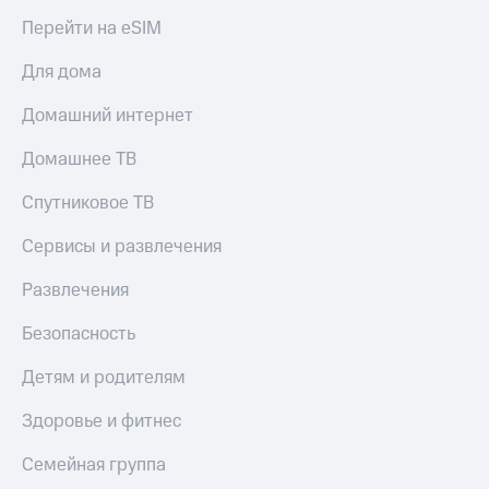
КИОН
и не
Перейти на eSIM
Строки
только
Для дома
Live
Безопасность
Домашний интернет
Гудок
Финансы
Домашнее ТВ
Мой
Детям
МТС
и родителям
Спутниковое ТВ
Все
Здоровье
приложения
Сервисы и развлечения
и фитнес
Инвестиции
Развлечения
Приложения
от МТС
Получайте
Безопасность
доход
Акции
онлайн
Детям и родителям
Приложения
Страхование
КИОН
Здоровье и фитнес
Покупка
КИОН
Семейная группа
полисов
Музыка
онлайн