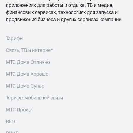
Интернет,
Выбрать
приложениях для работы и отдыха, ТВ и медиа,
ТВ и телефон
красивый
финансовых сервисах, технологиях для запуска и
для дома
номер
продвижения бизнеса и других сервисах компании
Заменить
Услуги
SIM-
карту
Тарифы
Личный
кабинет
Перейти
Связь, ТВ и интернет
интернета
на
и
eSIM
МТС Дома Отлично
ТВ
Личный
Для дома
кабинет
МТС Дома Хорошо
Выберите
спутникового
и подключите
ТВ
МТС Дома Супер
ТВ
Скачать
с выгодным
приложение
тарифом
Тарифы мобильной связи
Мой
МТС
МТС Проще
Акции
Тарифы
Интернет,
RED
ТВ и телефон
Видеонаблюдение
для дома