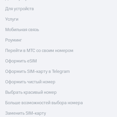
Premium
доступ
Для устройств
к геолокации
Подписка
Сертификаты
Услуги
на гигабайты
безопасности
интернета,
фильмы,
Мобильная связь
Всё
музыка
и многое
под
Роуминг
другое
рукой
в Мой МТС
Перейти в МТС со своим номером
Семейная
группа
Оформить eSIM
Посмотрите,
что
Скидка
полезного
Оформить SIM-карту в Telegram
на тарифы,
есть
общие
в нашем
Оформить чистый номер
подписки
приложении
и услуги,
Выбрать красивый номер
доступ
КИОН
к геолокации
Больше возможностей выбора номера
КИОН
Кино,
Музыка
музыка,
Заменить SIM-карту
книги