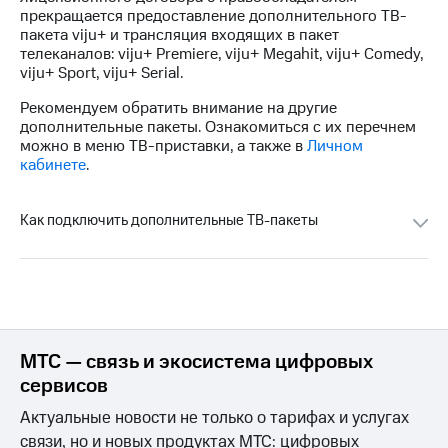
на связь
прекращается предоставление дополнительного ТВ-
пакета viju+ и трансляция входящих в пакет
Роуминг
телеканалов: viju+ Premiere, viju+ Megahit, viju+ Comedy,
Тарифы
viju+ Sport, viju+ Serial.
RED,
Семейная
РИИЛ
Рекомендуем обратить внимание на другие
группа
и МТС
дополнительные пакеты. Ознакомиться с их перечнем
Супер
можно в меню ТВ-приставки, а также в
Личном
Заказать
дешевле
кабинете
.
SIM-
при
карту
оплате
с карты
Как подключить дополнительные ТВ-пакеты
Оформить
МТС
eSIM
Деньги
SIM-
Выберите
карта
и подключите
для
ТВ
иностранцев
с выгодным
МТС — связь и экосистема цифровых
тарифом
Оформить
сервисов
чистый
Тарифы
номер
Актуальные новости не только о тарифах и услугах
связи, но и новых продуктах МТС: цифровых