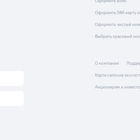
Оформить eSIM
Оформить SIM-карту в
Оформить чистый но
Выбрать красивый но
О компании
Подде
Карта салонов экоси
Акционерам и инвест