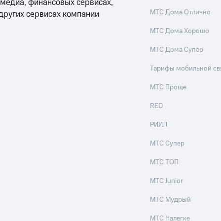
 медиа, финансовых сервисах,
МТС Дома Отлично
 других сервисах компании
ход 15%
МТС Дома Хорошо
МТС Дома Супер
Тарифы мобильной св
ле при оплате с карты МТС Деньги
МТС Проще
RED
РИИЛ
МТС Супер
МТС ТОП
МТС Junior
МТС Мудрый
МТС Налегке