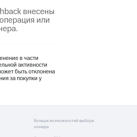
фитнес
Приложения от МТС
shback внесены
 операция или
Приложения
нера.
Финансы
енение в части
тельной активности
ожет быть отклонена
ия за покупки у
угого оператора
Оплата
Больше возможностей выбора
Интернет-магазин
номера
скидки
Все товары