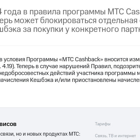
пасность
Финансы
Детям и родителям
Здоровье и 
4 года в правила программы МТС Ca
ильмы, музыка и многое другое
перь может блокироваться отдельная
ive
Гудок
Мой МТС
Все приложения
бэка за покупки у конкретного парт
услуги, доступ к геолокации
а в условия Программы «МТС Cashback» вносится изм
 4.19). Теперь в случае нарушений Правил, подозри
недобросовестных действий участника программы м
 в нашем приложении
начисления Кешбэка и/или приостановлены начислен
.
ive
Гудок
Мой МТС
Все приложения
Инвестиции
ход 15%
ер МТС
Настройки автоплатежа
Пополнить номер др
 на карту
МТС Pay
Оплата по QR-коду за границей
рвисов
Тарифы
 связи, но и новых продуктах МТС:
ые часы и трекеры
Умный дом
Планшеты
Акции и 
Связь, ТВ и интернет