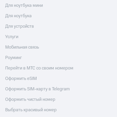
КИОН
и не
Для ноутбука мини
Строки
только
Для ноутбука
Live
Безопасность
Для устройств
Гудок
Финансы
Услуги
Мой
Детям
МТС
и родителям
Мобильная связь
Все
Здоровье
Роуминг
приложения
и фитнес
Инвестиции
Перейти в МТС со своим номером
Приложения
от МТС
Получайте
Оформить eSIM
доход
Акции
онлайн
Оформить SIM-карту в Telegram
Приложения
Страхование
КИОН
Оформить чистый номер
Покупка
КИОН
Выбрать красивый номер
полисов
Музыка
онлайн