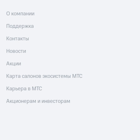
коду
за границей
О компании
тернет-магазин
Смартфоны
Поддержка
Наушники
Контакты
и
колонки
Новости
Умные
Акции
часы
и
Карта салонов экосистемы МТС
трекеры
Карьера в МТС
Умный
дом
Акционерам и инвесторам
Планшеты
Акции
и
скидки