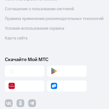
Настройки
Соглашение о пользовании системой
автоплатежа
Правила применения рекомендательных технологий
Пополнить
номер
Условия использования сервиса
другого
оператора
Карта сайта
Оплата
интернета
и
ТВ
Скачайте Мой МТС
Переводы
с
телефона
на карту
МТС Pay
Оплата
по QR-