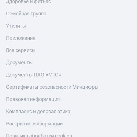
Здоровье и фитнес
онлайн
Тарифы
RED,
Семейная группа
Скидка 30%
РИИЛ
на связь
и МТС Супер
Утилиты
дешевле
С картой
при оплате
Приложения
МТС
с карты
Деньги
МТС Деньги
Все сервисы
МТС
Обзоры
Накопления
Документы
товаров
Откладывайте
Документы ПАО «МТС»
Скидки
деньги
до 40%
и получайте
Сертификаты безопасности Минцифры
доход 15%
на смартфоны
Правовая информация
Платежи
при
и
покупке
Комплаенс и деловая этика
переводы
со связью
МТС
Пополнить
Раскрытие информации
номер
МТС
Политика обработки cookies