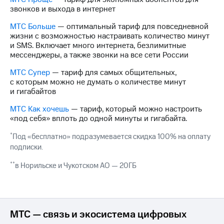
Интернет,
Выбрать
звонков и выхода в интернет
ТВ и телефон
красивый
для дома
номер
МТС Больше
— оптимальный тариф для повседневной
жизни с возможностью настраивать количество минут
Заменить
и SMS. Включает много интернета, безлимитные
Услуги
SIM-
мессенджеры, а также звонки на все сети России
карту
Личный
МТС Супер
— тариф для самых общительных,
кабинет
Перейти
с которым можно не думать о количестве минут
интернета
на
и гигабайтов
и
eSIM
ТВ
МТС Как хочешь
— тариф, который можно настроить
Личный
Для дома
«под себя» вплоть до одной минуты и гигабайта.
кабинет
Выберите
спутникового
и подключите
*
Под «бесплатно» подразумевается скидка 100% на оплату
ТВ
ТВ
подписки.
Скачать
с выгодным
приложение
тарифом
**
в Норильске и Чукотском АО — 20ГБ
Мой
МТС
Акции
Тарифы
Интернет,
ТВ и телефон
МТС — связь и экосистема цифровых
Видеонаблюдение
для дома