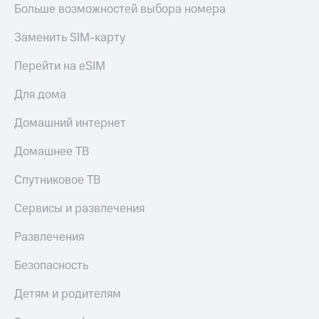
Больше возможностей выбора номера
КИОН
Скидка 30%
Строки
Заменить SIM-карту
на связь
Live
С картой
Перейти на eSIM
МТС
Гудок
Деньги
Для дома
Мой
МТС
Домашний интернет
МТС
Накопления
Домашнее ТВ
Все
Откладывайте
приложения
деньги
Спутниковое ТВ
Финансы
и получайте
Инвестиции
доход 15%
Сервисы и развлечения
Получайте
Акции
доход
Условия
Развлечения
онлайн
пополнения
Безопасность
Страхование
Скидка
30%
Детям и родителям
Покупка
на связь
полисов