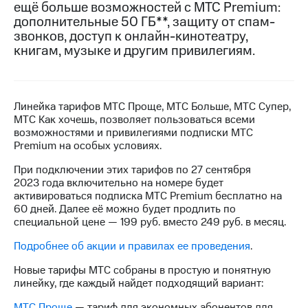
ещё больше возможностей с МТС Premium:
на связь
дополнительные 50 ГБ**, защиту от спам-
звонков, доступ к онлайн-кинотеатру,
Роуминг
Тарифы
книгам, музыке и другим привилегиям.
RED,
Семейная
РИИЛ
группа
и МТС
Супер
Заказать
дешевле
Линейка тарифов МТС Проще, МТС Больше, МТС Супер,
SIM-
при
МТС Как хочешь, позволяет пользоваться всеми
карту
оплате
возможностями и привилегиями подписки МТС
с карты
Premium на особых условиях.
Оформить
МТС
eSIM
Деньги
При подключении этих тарифов по 27 сентября
2023 года включительно на номере будет
SIM-
Выберите
активироваться подписка МТС Premium бесплатно на
карта
и подключите
60 дней. Далее её можно будет продлить по
для
ТВ
специальной цене — 199 руб. вместо 249 руб. в месяц.
иностранцев
с выгодным
Подробнее об акции и правилах ее проведения
.
тарифом
Оформить
Новые тарифы МТС собраны в простую и понятную
чистый
линейку, где каждый найдет подходящий вариант:
Тарифы
номер
МТС Проще
— тариф для экономных абонентов для