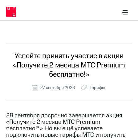
Перенести
ка 30% на связь
обильная связь
Сервисы и подписки
Интернет-магазин
Для дома
Скидка 30% на связь
Личные кабинеты
Финансы
Приложения
номер
ичные кабинеты
в МТС
Мобильная
связь
Все Новости
Тарифы
Интернет
и
ТВ
Услуги
Успейте принять участие в акции
Спутниковое
«Получите 2 месяца МТС Premium
ТВ
Роуминг
бесплатно!»
МТС
Деньги
27 сентября 2023
Тарифы
Личный
кабинет
Мобильная связь
Скачать
Перенести
приложение
номер
Мой
в МТС
28 сентября досрочно завершается акция
МТС
«Получите 2 месяца МТС Premium
Акции
Тарифы
бесплатно!*». Но вы ещё успеваете
подключить новые тарифы МТС и получить
Скидка 30%
Услуги