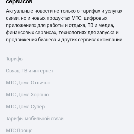
сервисов
для дома
Актуальные новости не только о тарифах и услугах
Услуги
149 ₽/
связи, но и новых продуктах МТС: цифровых
мес
Акции
приложениях для работы и отдыха, ТВ и медиа,
МТС
финансовых сервисах, технологиях для запуска и
Домашний
Premium
продвижения бизнеса и других сервисах компании
интернет
Подписка
Домашнее
на гигабайты
Тарифы
ТВ
интернета,
фильмы,
Спутниковое
Связь, ТВ и интернет
музыка
ТВ
и многое
МТС Дома Отлично
другое
Перейти
в МТС
Семейная
МТС Дома Хорошо
со своим
группа
номером
МТС Дома Супер
Скидка
Поддержка
на тарифы,
Тарифы мобильной связи
общие
висы и подписки
подписки
МТС Проще
МТС
и услуги,