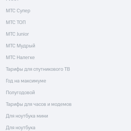
для дома
МТС Супер
Услуги
149 ₽/
мес
МТС ТОП
Акции
МТС
МТС Junior
Домашний
Premium
интернет
МТС Мудрый
Подписка
Домашнее
на гигабайты
МТС Налегке
ТВ
интернета,
фильмы,
Спутниковое
Тарифы для спутникового ТВ
музыка
ТВ
и многое
Год на максимуме
другое
Перейти
в МТС
Семейная
Полугодовой
со своим
группа
номером
Тарифы для часов и модемов
Скидка
Поддержка
на тарифы,
Для ноутбука мини
общие
висы и подписки
подписки
Для ноутбука
МТС
и услуги,