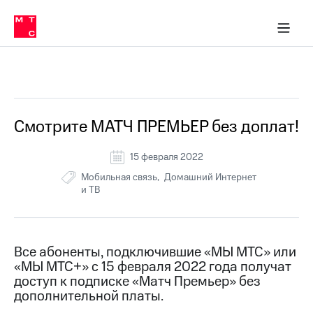
Перенести
ка 30% на связь
обильная связь
Сервисы и подписки
Интернет-магазин
Для дома
Скидка 30% на связь
Личные кабинеты
Финансы
Приложения
номер
ичные кабинеты
в МТС
Мобильная
связь
Все Новости
Тарифы
Интернет
и
ТВ
Услуги
Смотрите МАТЧ ПРЕМЬЕР без доплат!
Спутниковое
ТВ
15 февраля 2022
Роуминг
МТС
Мобильная связь
Домашний Интернет
Деньги
и ТВ
Личный
кабинет
Мобильная связь
Скачать
Перенести
приложение
номер
Все абоненты, подключившие «МЫ МТС» или
Мой
в МТС
«МЫ МТС+» с 15 февраля 2022 года получат
МТС
доступ к подписке «Матч Премьер» без
Акции
Тарифы
дополнительной платы.
Скидка 30%
Услуги