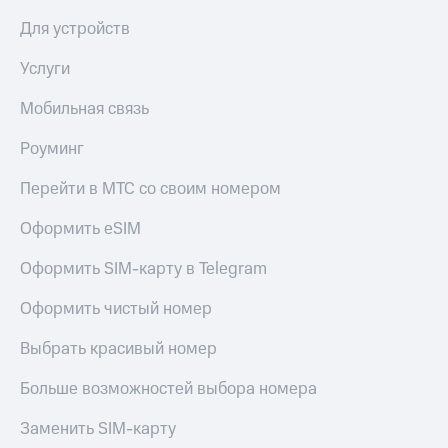
Premium
доступ
Для устройств
к геолокации
Подписка
Услуги
Сертификаты
на гигабайты
безопасности
интернета,
Мобильная связь
фильмы,
Всё
музыка
Роуминг
и многое
под
другое
рукой
Перейти в МТС со своим номером
в Мой МТС
Семейная
группа
Оформить eSIM
Посмотрите,
что
Скидка
Оформить SIM-карту в Telegram
полезного
на тарифы,
есть
общие
Оформить чистый номер
в нашем
подписки
приложении
и услуги,
Выбрать красивый номер
доступ
КИОН
к геолокации
Больше возможностей выбора номера
КИОН
Кино,
Музыка
музыка,
Заменить SIM-карту
книги