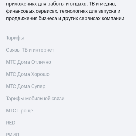
Интернет,
Выбрать
приложениях для работы и отдыха, ТВ и медиа,
ТВ и телефон
красивый
финансовых сервисах, технологиях для запуска и
для дома
номер
продвижения бизнеса и других сервисах компании
Заменить
Услуги
SIM-
карту
Тарифы
Личный
кабинет
Перейти
Связь, ТВ и интернет
интернета
на
и
eSIM
МТС Дома Отлично
ТВ
Личный
Для дома
МТС Дома Хорошо
кабинет
Выберите
спутникового
и подключите
МТС Дома Супер
ТВ
ТВ
Скачать
с выгодным
приложение
Тарифы мобильной связи
тарифом
Мой
МТС
МТС Проще
Акции
Тарифы
Интернет,
RED
ТВ и телефон
Видеонаблюдение
для дома
РИИЛ