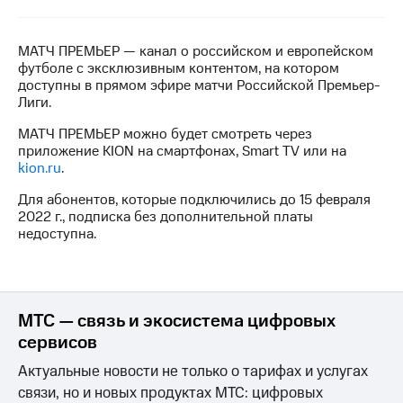
на связь
Роуминг
Тарифы
МАТЧ ПРЕМЬЕР — канал о российском и европейском
RED,
футболе с эксклюзивным контентом, на котором
Семейная
РИИЛ
доступны в прямом эфире матчи Российской Премьер-
группа
и МТС
Лиги.
Супер
Заказать
МАТЧ ПРЕМЬЕР можно будет смотреть через
дешевле
SIM-
приложение KION на смартфонах, Smart TV или на
при
карту
kion.ru
.
оплате
с карты
Для абонентов, которые подключились до 15 февраля
Оформить
МТС
2022 г., подписка без дополнительной платы
eSIM
Деньги
недоступна.
SIM-
Выберите
карта
и подключите
для
ТВ
иностранцев
с выгодным
МТС — связь и экосистема цифровых
тарифом
Оформить
сервисов
чистый
Актуальные новости не только о тарифах и услугах
Тарифы
номер
связи, но и новых продуктах МТС: цифровых