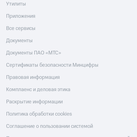
Утилиты
КИОН
Скидка 30%
Строки
Приложения
на связь
Live
С картой
Все сервисы
МТС
Гудок
Деньги
Документы
Мой
МТС
Документы ПАО «МТС»
МТС
Накопления
Сертификаты безопасности Минцифры
Все
Откладывайте
приложения
деньги
Правовая информация
Финансы
и получайте
Инвестиции
доход 15%
Комплаенс и деловая этика
Получайте
Акции
доход
Условия
Раскрытие информации
онлайн
пополнения
Политика обработки cookies
Страхование
Скидка
30%
Соглашение о пользовании системой
Покупка
на связь
полисов