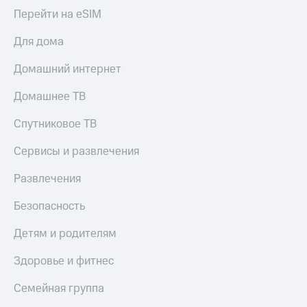
КИОН
и не
Перейти на eSIM
Строки
только
Для дома
Live
Безопасность
Домашний интернет
Гудок
Финансы
Домашнее ТВ
Мой
Детям
МТС
и родителям
Спутниковое ТВ
Все
Здоровье
Сервисы и развлечения
приложения
и фитнес
Инвестиции
Развлечения
Приложения
от МТС
Получайте
Безопасность
доход
Акции
онлайн
Детям и родителям
Приложения
Страхование
КИОН
Здоровье и фитнес
Покупка
КИОН
Семейная группа
полисов
Музыка
онлайн