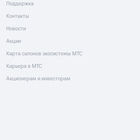
Поддержка
Настройки
автоплатежа
Контакты
Пополнить
Новости
номер
другого
Акции
оператора
Карта салонов экосистемы МТС
Оплата
интернета
Карьера в МТС
и
ТВ
Акционерам и инвесторам
Переводы
с
телефона
на карту
МТС Pay
Оплата
по QR-