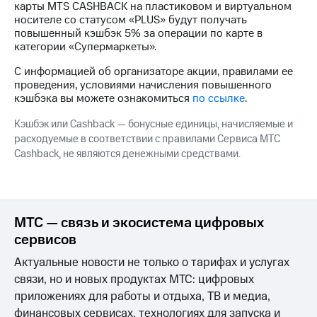
карты MTS CASHBACK на пластиковом и виртуальном
на связь
носителе cо статусом «PLUS» будут получать
повышенный кэшбэк 5% за операции по карте в
Роуминг
Тарифы
категории «Супермаркеты».
RED,
Семейная
РИИЛ
С информацией об организаторе акции, правилами ее
группа
и МТС
проведения, условиями начисления повышенного
Супер
кэшбэка вы можете ознакомиться
по ссылке
.
Заказать
дешевле
SIM-
при
Кэшбэк или Cashback — бонусные единицы, начисляемые и
карту
оплате
расходуемые в соответствии с правилами Сервиса МТС
с карты
Cashback, не являются денежными средствами.
Оформить
МТС
eSIM
Деньги
SIM-
Выберите
карта
и подключите
МТС — связь и экосистема цифровых
для
ТВ
сервисов
иностранцев
с выгодным
тарифом
Актуальные новости не только о тарифах и услугах
Оформить
связи, но и новых продуктах МТС: цифровых
чистый
Тарифы
номер
приложениях для работы и отдыха, ТВ и медиа,
финансовых сервисах, технологиях для запуска и