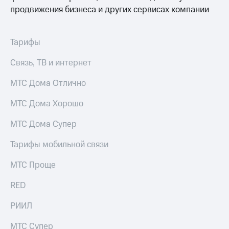
Интернет,
Выбрать
продвижения бизнеса и других сервисах компании
ТВ и телефон
красивый
для дома
номер
Заменить
Тарифы
Услуги
SIM-
карту
Связь, ТВ и интернет
Личный
кабинет
Перейти
МТС Дома Отлично
интернета
на
и
eSIM
МТС Дома Хорошо
ТВ
Личный
Для дома
МТС Дома Супер
кабинет
Выберите
спутникового
и подключите
Тарифы мобильной связи
ТВ
ТВ
Скачать
с выгодным
МТС Проще
приложение
тарифом
Мой
МТС
RED
Акции
Тарифы
Интернет,
РИИЛ
ТВ и телефон
Видеонаблюдение
для дома
МТС Супер