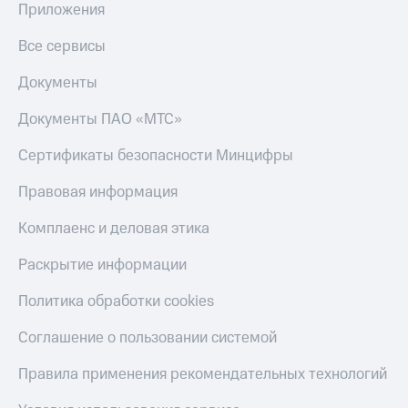
Приложения
КИОН
Скидка 30%
Строки
Все сервисы
на связь
Live
Документы
С картой
МТС
Гудок
Деньги
Документы ПАО «МТС»
Мой
МТС
Сертификаты безопасности Минцифры
МТС
Накопления
Правовая информация
Все
Откладывайте
приложения
деньги
Комплаенс и деловая этика
Финансы
и получайте
Инвестиции
доход 15%
Раскрытие информации
Получайте
Акции
Политика обработки cookies
доход
Условия
онлайн
пополнения
Соглашение о пользовании системой
Страхование
Скидка
30%
Правила применения рекомендательных технологий
Покупка
на связь
полисов