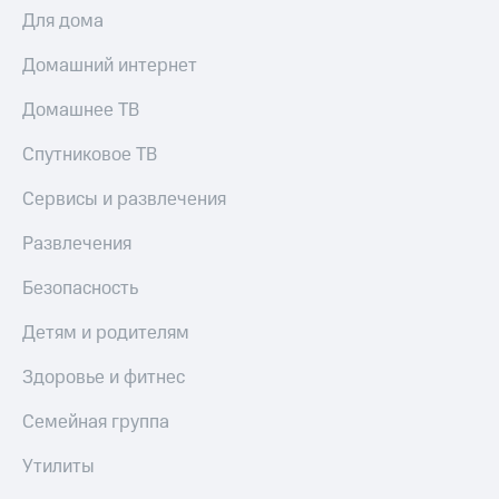
КИОН
и не
Для дома
Строки
только
Домашний интернет
Live
Безопасность
Домашнее ТВ
Гудок
Финансы
Спутниковое ТВ
Мой
Детям
МТС
и родителям
Сервисы и развлечения
Все
Здоровье
Развлечения
приложения
и фитнес
Безопасность
Инвестиции
Приложения
от МТС
Получайте
Детям и родителям
доход
Акции
онлайн
Здоровье и фитнес
Приложения
Страхование
Семейная группа
КИОН
Покупка
КИОН
Утилиты
полисов
Музыка
онлайн