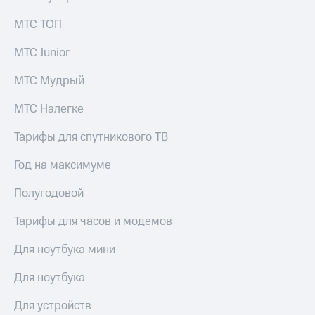
для дома
МТС ТОП
Услуги
149 ₽/
мес
МТС Junior
Акции
МТС
МТС Мудрый
Домашний
Premium
интернет
МТС Налегке
Подписка
Домашнее
на гигабайты
Тарифы для спутникового ТВ
ТВ
интернета,
фильмы,
Год на максимуме
Спутниковое
музыка
ТВ
и многое
Полугодовой
другое
Перейти
в МТС
Семейная
Тарифы для часов и модемов
со своим
группа
номером
Для ноутбука мини
Скидка
Поддержка
на тарифы,
Для ноутбука
общие
висы и подписки
подписки
Для устройств
МТС
и услуги,