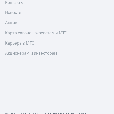
Контакты
Настройки
Новости
автоплатежа
Пополнить
Акции
номер
другого
Карта салонов экосистемы МТС
оператора
Карьера в МТС
Оплата
интернета
Акционерам и инвесторам
и
ТВ
Переводы
с
телефона
на карту
МТС Pay
Оплата
по QR-