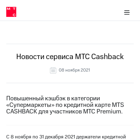
Перенести
ка 30% на связь
обильная связь
Сервисы и подписки
Интернет-магазин
Для дома
Скидка 30% на связь
Личные кабинеты
Финансы
Приложения
номер
ичные кабинеты
в МТС
Мобильная
связь
Все Новости
Тарифы
Интернет
и
ТВ
Услуги
Новости сервиса МТС Cashback
Спутниковое
ТВ
08 ноября 2021
Роуминг
МТС
Деньги
Личный
кабинет
Мобильная связь
Повышенный кэшбэк в категории
Скачать
Перенести
«Супермаркеты» по кредитной карте MTS
приложение
номер
CASHBACK для участников МТС Premium.
Мой
в МТС
МТС
Акции
Тарифы
С 8 ноября по 31 декабря 2021 держатели кредитной
Скидка 30%
Услуги