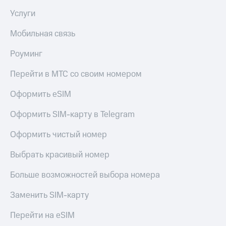
Premium
доступ
Услуги
к геолокации
Подписка
Мобильная связь
Сертификаты
на гигабайты
безопасности
интернета,
Роуминг
фильмы,
Всё
музыка
Перейти в МТС со своим номером
и многое
под
другое
рукой
Оформить eSIM
в Мой МТС
Семейная
группа
Оформить SIM-карту в Telegram
Посмотрите,
что
Скидка
Оформить чистый номер
полезного
на тарифы,
есть
общие
Выбрать красивый номер
в нашем
подписки
приложении
и услуги,
Больше возможностей выбора номера
доступ
КИОН
к геолокации
Заменить SIM-карту
КИОН
Кино,
Музыка
Перейти на eSIM
музыка,
книги