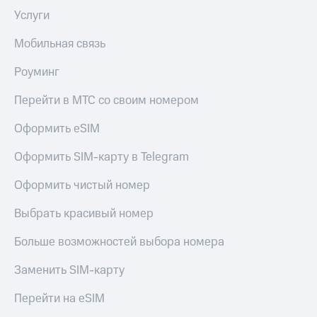
Premium
доступ
Услуги
к геолокации
Подписка
Мобильная связь
Сертификаты
на гигабайты
безопасности
интернета,
Роуминг
фильмы,
Всё
музыка
Перейти в МТС со своим номером
и многое
под
другое
рукой
Оформить eSIM
в Мой МТС
Семейная
Оформить SIM-карту в Telegram
группа
Посмотрите,
что
Скидка
Оформить чистый номер
полезного
на тарифы,
есть
общие
Выбрать красивый номер
в нашем
подписки
приложении
и услуги,
Больше возможностей выбора номера
доступ
КИОН
к геолокации
Заменить SIM-карту
КИОН
Кино,
Перейти на eSIM
Музыка
музыка,
книги