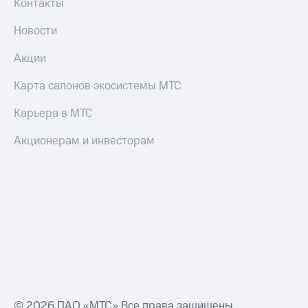
Контакты
Настройки
Новости
автоплатежа
Акции
Пополнить
номер
Карта салонов экосистемы МТС
другого
оператора
Карьера в МТС
Оплата
интернета
Акционерам и инвесторам
и
ТВ
Переводы
с
телефона
на карту
МТС Pay
Оплата
по QR-
© 2026 ПАО «МТС» Все права защищены