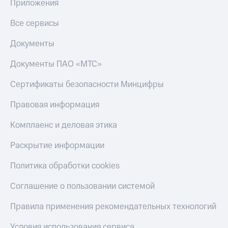
Приложения
КИОН
Скидка 30%
Все сервисы
Строки
на связь
Live
Документы
С картой
МТС
Гудок
Документы ПАО «МТС»
Деньги
Мой
МТС
Сертификаты безопасности Минцифры
МТС
Накопления
Правовая информация
Все
Откладывайте
приложения
деньги
Комплаенс и деловая этика
Финансы
и получайте
Инвестиции
доход 15%
Раскрытие информации
Получайте
Акции
Политика обработки cookies
доход
Условия
онлайн
пополнения
Соглашение о пользовании системой
Страхование
Скидка
Правила применения рекомендательных технологий
30%
Покупка
на связь
полисов
Условия использования сервиса