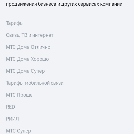
Интернет,
Выбрать
продвижения бизнеса и других сервисах компании
ТВ и телефон
красивый
для дома
номер
Тарифы
Заменить
Услуги
SIM-
Связь, ТВ и интернет
карту
Личный
кабинет
Перейти
МТС Дома Отлично
интернета
на
и
eSIM
МТС Дома Хорошо
ТВ
Личный
Для дома
МТС Дома Супер
кабинет
Выберите
спутникового
и подключите
Тарифы мобильной связи
ТВ
ТВ
Скачать
с выгодным
МТС Проще
приложение
тарифом
Мой
RED
МТС
Акции
Тарифы
РИИЛ
Интернет,
ТВ и телефон
Видеонаблюдение
МТС Супер
для дома