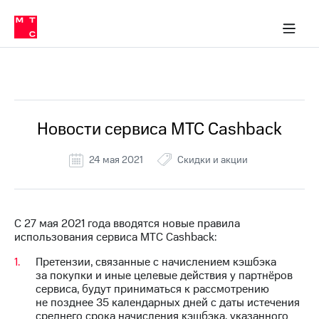
Перенести
ка 30% на связь
обильная связь
Сервисы и подписки
Интернет-магазин
Для дома
Скидка 30% на связь
Личные кабинеты
Финансы
Приложения
номер
ичные кабинеты
в МТС
Мобильная
связь
Все Новости
Тарифы
Интернет
и
ТВ
Услуги
Новости сервиса МТС Cashback
Спутниковое
ТВ
24 мая 2021
Скидки и акции
Роуминг
МТС
Деньги
Личный
кабинет
Мобильная связь
С 27 мая 2021 года вводятся новые правила
Скачать
Перенести
использования сервиса МТС Cashback:
приложение
номер
Мой
в МТС
Претензии, связанные с начислением кэшбэка
МТС
за покупки и иные целевые действия у партнёров
Акции
Тарифы
сервиса, будут приниматься к рассмотрению
не позднее 35 календарных дней с даты истечения
Скидка 30%
Услуги
среднего срока начисления кэшбэка, указанного