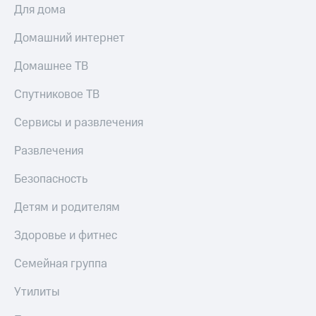
КИОН
Для дома
и не
Строки
только
Домашний интернет
Live
Безопасность
Домашнее ТВ
Гудок
Финансы
Спутниковое ТВ
Мой
Детям
МТС
и родителям
Сервисы и развлечения
Все
Здоровье
Развлечения
приложения
и фитнес
Безопасность
Инвестиции
Приложения
от МТС
Детям и родителям
Получайте
доход
Акции
Здоровье и фитнес
онлайн
Приложения
Страхование
Семейная группа
КИОН
Покупка
Утилиты
КИОН
полисов
Музыка
онлайн