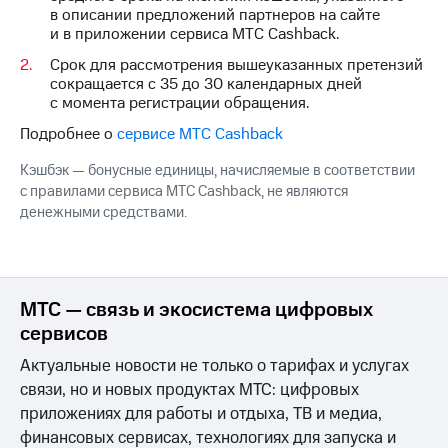
на связь
в описании предложений партнеров на сайте
и в приложении сервиса МТС Cashback.
Роуминг
Тарифы
Срок для рассмотрения вышеуказанных претензий
RED,
сокращается с 35 до 30 календарных дней
Семейная
РИИЛ
с момента регистрации обращения.
группа
и МТС
Супер
Подробнее о
сервисе МТС Cashback
Заказать
дешевле
SIM-
при
Кэшбэк — бонусные единицы, начисляемые в соответствии
карту
оплате
с правилами сервиса МТС Cashback, не являются
с карты
денежными средствами.
Оформить
МТС
eSIM
Деньги
SIM-
Выберите
карта
и подключите
МТС — связь и экосистема цифровых
для
ТВ
сервисов
иностранцев
с выгодным
тарифом
Актуальные новости не только о тарифах и услугах
Оформить
связи, но и новых продуктах МТС: цифровых
чистый
Тарифы
приложениях для работы и отдыха, ТВ и медиа,
номер
финансовых сервисах, технологиях для запуска и