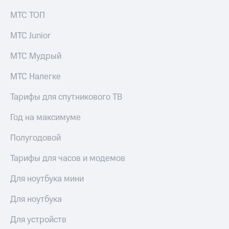
для дома
МТС ТОП
Услуги
149 ₽/
МТС Junior
мес
Акции
МТС
МТС Мудрый
Домашний
Premium
интернет
МТС Налегке
Подписка
Домашнее
на гигабайты
Тарифы для спутникового ТВ
ТВ
интернета,
фильмы,
Год на максимуме
Спутниковое
музыка
ТВ
и многое
Полугодовой
другое
Перейти
Тарифы для часов и модемов
в МТС
Семейная
со своим
группа
номером
Для ноутбука мини
Скидка
Поддержка
Для ноутбука
на тарифы,
общие
висы и подписки
подписки
Для устройств
МТС
и услуги,