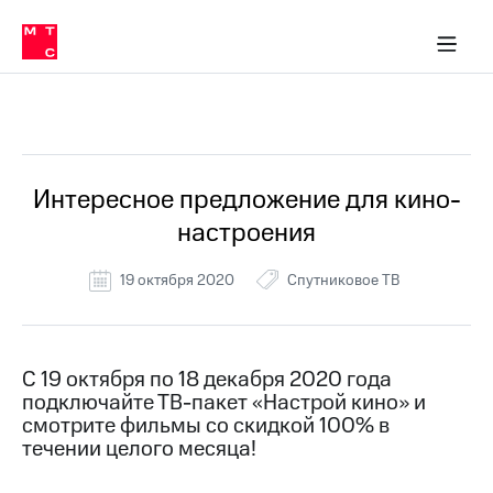
Перенести
ка 30% на связь
обильная связь
Сервисы и подписки
Интернет-магазин
Для дома
Скидка 30% на связь
Личные кабинеты
Финансы
Приложения
номер
ичные кабинеты
в МТС
Мобильная
связь
Все Новости
Тарифы
Интернет
и
ТВ
Услуги
Интересное предложение для кино-
Спутниковое
настроения
ТВ
Роуминг
МТС
19 октября 2020
Спутниковое ТВ
Деньги
Личный
кабинет
Мобильная связь
Скачать
Перенести
С 19 октября по 18 декабря 2020 года
приложение
номер
подключайте ТВ-пакет «Настрой кино» и
Мой
в МТС
МТС
смотрите фильмы со скидкой 100% в
Акции
течении целого месяца!
Тарифы
Скидка 30%
Услуги