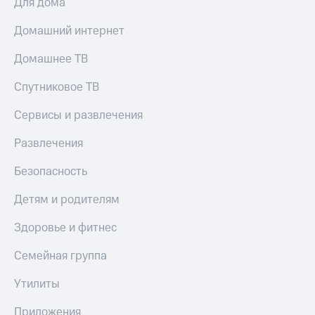
Для дома
КИОН
Скидка 30%
Домашний интернет
Строки
на связь
Домашнее ТВ
Live
С картой
МТС
Гудок
Спутниковое ТВ
Деньги
Мой
Сервисы и развлечения
МТС
МТС
Накопления
Развлечения
Все
Откладывайте
приложения
деньги
Безопасность
Финансы
и получайте
Инвестиции
доход 15%
Детям и родителям
Получайте
Акции
Здоровье и фитнес
доход
Условия
онлайн
пополнения
Семейная группа
Страхование
Скидка
Утилиты
30%
Покупка
на связь
полисов
Приложения