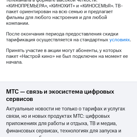
телеканала в формате высокой четкости:
Интернет,
Выбрать
«КИНОПРЕМЬЕРА», «КИНОХИТ» и «КИНОСЕМЬЯ». ТВ-
ТВ и телефон
красивый
пакет ориентирован на всю семью и предлагает
для дома
номер
фильмы для любого настроения и для любой
компании.
Заменить
Услуги
SIM-
После окончания периода предоставления скидки
карту
тарификация осуществляется на стандартных
условиях
.
Личный
кабинет
Перейти
Принять участие в акции могут абоненты, у которых
интернета
на
пакет «Настрой кино» не был подключен на момент ее
и
eSIM
начала.
ТВ
Личный
Для дома
кабинет
Выберите
спутникового
и подключите
ТВ
ТВ
МТС — связь и экосистема цифровых
Скачать
с выгодным
сервисов
приложение
тарифом
Мой
Актуальные новости не только о тарифах и услугах
МТС
связи, но и новых продуктах МТС: цифровых
Акции
Тарифы
Интернет,
приложениях для работы и отдыха, ТВ и медиа,
ТВ и телефон
финансовых сервисах, технологиях для запуска и
Видеонаблюдение
для дома