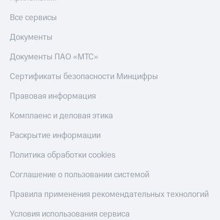
онлайн
Тарифы
Все сервисы
RED,
Скидка 30%
РИИЛ
на связь
Документы
и МТС Супер
дешевле
С картой
Документы ПАО «МТС»
при оплате
МТС
с карты
Деньги
Сертификаты безопасности Минцифры
МТС Деньги
МТС
Обзоры
Правовая информация
Накопления
товаров
Комплаенс и деловая этика
Откладывайте
Скидки
деньги
до 40%
и получайте
Раскрытие информации
доход 15%
на смартфоны
Политика обработки cookies
Платежи
при
и
покупке
Соглашение о пользовании системой
переводы
со связью
МТС
Правила применения рекомендательных технологий
Пополнить
номер
Условия использования сервиса
МТС