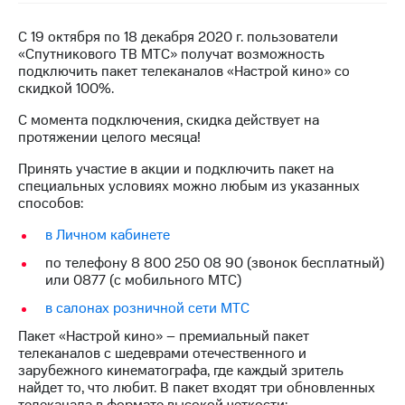
на связь
С 19 октября по 18 декабря 2020 г. пользователи
Роуминг
Тарифы
«Спутникового ТВ МТС» получат возможность
RED,
подключить пакет телеканалов «Настрой кино» со
Семейная
РИИЛ
скидкой 100%.
группа
и МТС
Супер
С момента подключения, скидка действует на
Заказать
дешевле
протяжении целого месяца!
SIM-
при
карту
Принять участие в акции и подключить пакет на
оплате
специальных условиях можно любым из указанных
с карты
Оформить
способов:
МТС
eSIM
Деньги
в Личном кабинете
SIM-
Выберите
по телефону 8 800 250 08 90 (звонок бесплатный)
карта
и подключите
или 0877 (с мобильного МТС)
для
ТВ
иностранцев
с выгодным
в салонах розничной сети МТС
тарифом
Пакет «Настрой кино» – премиальный пакет
Оформить
телеканалов с шедеврами отечественного и
чистый
зарубежного кинематографа, где каждый зритель
Тарифы
номер
найдет то, что любит. В пакет входят три обновленных