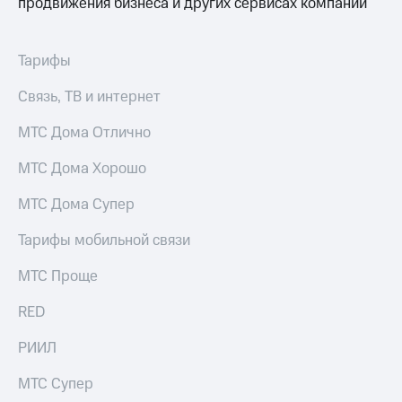
продвижения бизнеса и других сервисах компании
для дома
Услуги
149 ₽/
Тарифы
мес
Акции
Связь, ТВ и интернет
МТС
Домашний
Premium
интернет
МТС Дома Отлично
Подписка
Домашнее
на гигабайты
МТС Дома Хорошо
ТВ
интернета,
фильмы,
МТС Дома Супер
Спутниковое
музыка
ТВ
и многое
Тарифы мобильной связи
другое
Перейти
МТС Проще
в МТС
Семейная
со своим
группа
RED
номером
Скидка
Поддержка
РИИЛ
на тарифы,
общие
висы и подписки
МТС Супер
подписки
МТС
и услуги,