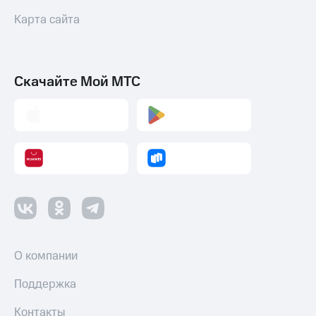
Карта сайта
Настройки
автоплатежа
Пополнить
номер
Скачайте Мой МТС
другого
оператора
Оплата
интернета
и
ТВ
Переводы
с
телефона
на карту
О компании
МТС Pay
Поддержка
Оплата
по QR-
Контакты