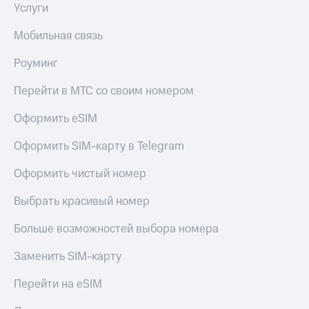
Услуги
КИОН
и не
Строки
только
Мобильная связь
Live
Безопасность
Роуминг
Гудок
Финансы
Перейти в МТС со своим номером
Мой
Детям
МТС
и родителям
Оформить eSIM
Все
Здоровье
Оформить SIM-карту в Telegram
приложения
и фитнес
Оформить чистый номер
Инвестиции
Приложения
от МТС
Выбрать красивый номер
Получайте
доход
Акции
Больше возможностей выбора номера
онлайн
Приложения
Страхование
Заменить SIM-карту
КИОН
Покупка
Перейти на eSIM
КИОН
полисов
Музыка
онлайн