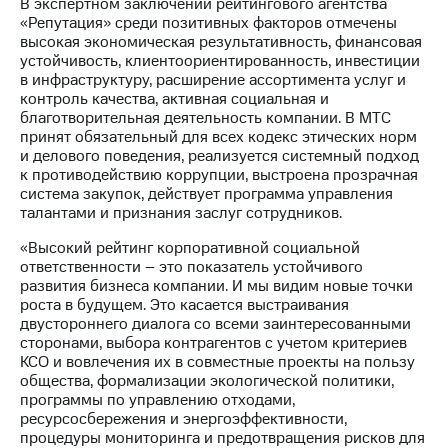
Раскрытие
В экспертном заключении рейтингового агентства
информации
«Репутация» среди позитивных факторов отмечены
Информация
высокая экономическая результативность, финансовая
акционерам
устойчивость, клиентоориентированность, инвестиции
Документы
в инфраструктуру, расширение ассортимента услуг и
ПАО
контроль качества, активная социальная и
"МТС"
благотворительная деятельность компании. В МТС
Собрания
принят обязательный для всех кодекс этических норм
акционеров
и делового поведения, реализуется системный подход
Личный
к противодействию коррупции, выстроена прозрачная
кабинет
система закупок, действует программа управления
акционера
талантами и признания заслуг сотрудников.
Акционерный
«Высокий рейтинг корпоративной социальной
капитал
ответственности – это показатель устойчивого
Контроль
развития бизнеса компании. И мы видим новые точки
и
роста в будущем. Это касается выстраивания
аудит
двустороннего диалога со всеми заинтересованными
Рынок
сторонами, выбора контрагентов с учетом критериев
акций
КСО и вовлечения их в совместные проекты на пользу
общества, формализации экологической политики,
Описание
программы по управлению отходами,
Программа
ресурсосбережения и энергоэффективности,
приобретения
процедуры мониторинга и предотвращения рисков для
Порядок