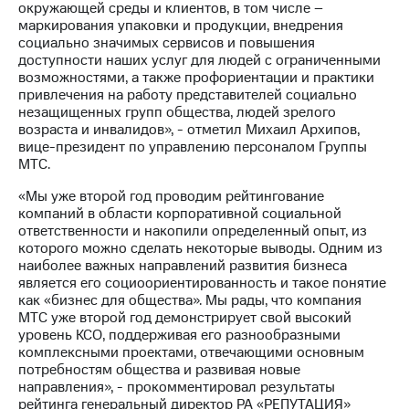
окружающей среды и клиентов, в том числе –
выкупа
маркирования упаковки и продукции, внедрения
акций
социально значимых сервисов и повышения
Дивиденды
доступности наших услуг для людей с ограниченными
Рынок
возможностями, а также профориентации и практики
облигаций
привлечения на работу представителей социально
незащищенных групп общества, людей зрелого
Описание
возраста и инвалидов», - отметил Михаил Архипов,
Еврооблигации-2023
вице-президент по управлению персоналом Группы
Уведомление
МТС.
о
погашении
«Мы уже второй год проводим рейтингование
именных
компаний в области корпоративной социальной
облигаций
ответственности и накопили определенный опыт, из
Другое
которого можно сделать некоторые выводы. Одним из
наиболее важных направлений развития бизнеса
Регистратор
является его социоориентированность и такое понятие
Реквизиты
как «бизнес для общества». Мы рады, что компания
Контакты
МТС уже второй год демонстрирует свой высокий
йчивое развитие
уровень КСО, поддерживая его разнообразными
и деловая этика
комплексными проектами, отвечающими основным
На главную
потребностям общества и развивая новые
направления», - прокомментировал результаты
рейтинга генеральный директор РА «РЕПУТАЦИЯ»