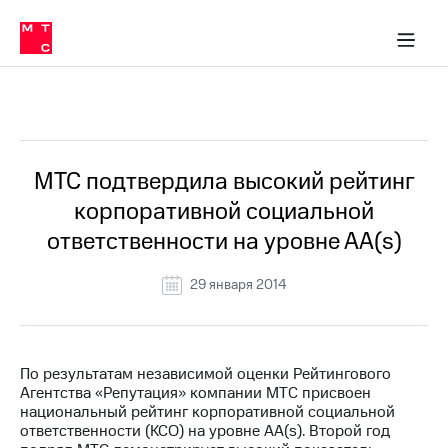
О
сторам и акционерам
Комплаенс и деловая этика
Устойчивое развитие
Медиа-центр
О МТС
О МТС
На главную
компании
О
компании
Стратегия
Стратегия
Все Новости
Карьера
в МТС
Карьера
в МТС
Пресс-
МТС подтвердила высокий рейтинг
релизы
История
корпоративной социальной
компании
МТС
ответственности на уровне АА(s)
о технологиях
Руководство
региона
29 января 2014
Правовая
информация
Контакты
По результатам независимой оценки Рейтингового
Агентства «Репутация» компании МТС присвоен
Медиа-центр
национальный рейтинг корпоративной социальной
Пресс-
ответственности (КСО) на уровне AA(s). Второй год
релизы