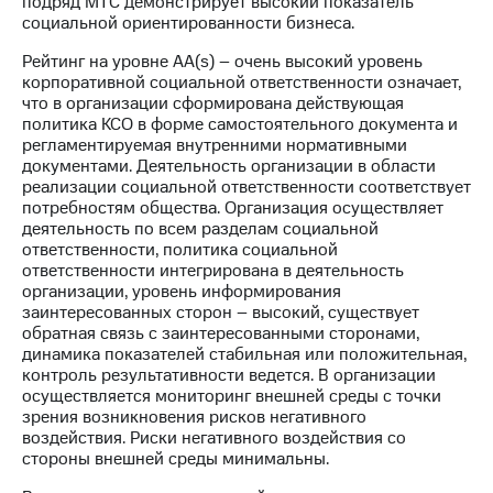
подряд МТС демонстрирует высокий показатель
социальной ориентированности бизнеса.
МТС
о технологиях
Рейтинг на уровне AA(s) – очень высокий уровень
корпоративной социальной ответственности означает,
Достижения
что в организации сформирована действующая
политика КСО в форме самостоятельного документа и
Интервью
регламентируемая внутренними нормативными
документами. Деятельность организации в области
Финансовая
реализации социальной ответственности соответствует
отчетность
потребностям общества. Организация осуществляет
деятельность по всем разделам социальной
Контакты
ответственности, политика социальной
ответственности интегрирована в деятельность
Новости
организации, уровень информирования
в
заинтересованных сторон – высокий, существует
регионе
обратная связь с заинтересованными сторонами,
динамика показателей стабильная или положительная,
м и акционерам
контроль результативности ведется. В организации
Корпоративное
осуществляется мониторинг внешней среды с точки
управление
зрения возникновения рисков негативного
воздействия. Риски негативного воздействия со
Корпоративный
стороны внешней среды минимальны.
секретарь