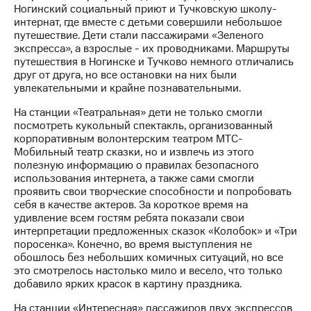
Ногинский социальный приют и Тучковскую школу-
интернат, где вместе с детьми совершили небольшое
МТС
путешествие. Дети стали пассажирами «Зеленого
о технологиях
экспресса», а взрослые - их проводниками. Маршруты
путешествия в Ногинске и Тучково немного отличались
Достижения
друг от друга, но все остановки на них были
увлекательными и крайне познавательными.
Интервью
На станции «Театральная» дети не только смогли
Финансовая
посмотреть кукольный спектакль, организованный
отчетность
корпоративным волонтерским театром МТС-
Мобильный театр сказки, но и извлечь из этого
Контакты
полезную информацию о правилах безопасного
использования интернета, а также сами смогли
Новости
проявить свои творческие способности и попробовать
в
себя в качестве актеров. За короткое время на
регионе
удивление всем гостям ребята показали свои
интерпретации предложенных сказок «Колобок» и «Три
м и акционерам
поросенка». Конечно, во время выступления не
Корпоративное
обошлось без небольших комичных ситуаций, но все
управление
это смотрелось настолько мило и весело, что только
добавило ярких красок в картину праздника.
Корпоративный
секретарь
На станции «Интересная» пассажиров двух экспрессов