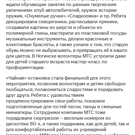
Раскрытие
ждали обучающие занятия по разным творческим
информации
увлечениям: клуб автолюбителей, кружок истории
Информация
оружия, «Очумелые ручки», «Сладкоежка» и пр. Ребята
акционерам
декорировали скворечники, расписывали пряники,
Документы
создавали картины из шерсти и объекты из
ПАО
полимерной глины, мастерили из пластиковой посуды
"МТС"
музыкальные инструменты, делали красочные и
Собрания
кокетливые браслеты, а также узнали о том, что старую
акционеров
обувь можно не выбрасывать, а превращать её в кашпо
Личный
для цветов. В Ногинске волонтеры МТС устроили даже
кабинет
для детей старшего возраста мастер-класс по
акционера
профориентации.
Акционерный
капитал
«Чайная» остановка стала финальной для этого
Контроль
мероприятия, позволив волонтерам и детям свободно
и
пообщаться, полакомиться сладостями и порадовать
аудит
друг друга. Ребята с удовольствием
Рынок
продемонстрировали свои работы, показали
акций
подготовленные для гостей песни, танцы и смешные
миниатюры. Сотрудники компании МТС тоже
Описание
порадовали сюрпризом – веселым номером из
Программа
дискотеки 80-х, а также подарками, как для детей, так и
приобретения
для комфортабельной работы их учреждений
Порядок