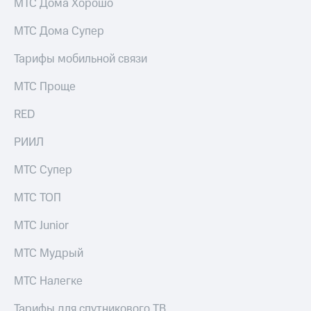
МТС Дома Хорошо
МТС Дома Супер
Тарифы мобильной связи
МТС Проще
RED
РИИЛ
МТС Супер
МТС ТОП
МТС Junior
МТС Мудрый
МТС Налегке
Тарифы для спутникового ТВ