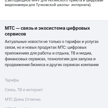
(светодиодное МФУ для Ногинского приюта и цифровая
выкупа
видеокамера для Тучковской школы- интерната).
акций
Дивиденды
Рынок
облигаций
МТС — связь и экосистема цифровых
Описание
сервисов
Еврооблигации-2023
Уведомление
Актуальные новости не только о тарифах и услугах
о
связи, но и новых продуктах МТС: цифровых
погашении
приложениях для работы и отдыха, ТВ и медиа,
именных
облигаций
финансовых сервисах, технологиях для запуска и
Другое
продвижения бизнеса и других сервисах компании
Регистратор
Реквизиты
Тарифы
Контакты
йчивое развитие
Связь, ТВ и интернет
и деловая этика
На главную
МТС Дома Отлично