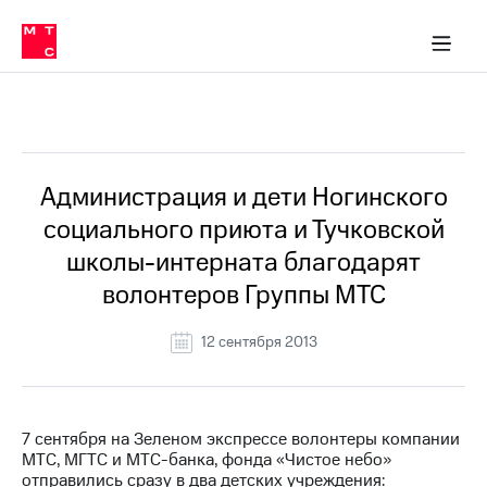
О
сторам и акционерам
Комплаенс и деловая этика
Устойчивое развитие
Медиа-центр
О МТС
О МТС
На главную
компании
О
компании
Стратегия
Стратегия
Все Новости
Карьера
в МТС
Карьера
в МТС
Пресс-
Администрация и дети Ногинского
релизы
История
социального приюта и Тучковской
компании
МТС
школы-интерната благодарят
о технологиях
Руководство
волонтеров Группы МТС
региона
Правовая
12 сентября 2013
информация
Контакты
7 сентября на Зеленом экспрессе волонтеры компании
Медиа-центр
МТС, МГТС и МТС-банка, фонда «Чистое небо»
Пресс-
отправились сразу в два детских учреждения:
релизы