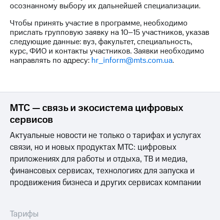
Раскрытие
осознанному выбору их дальнейшей специализации.
информации
Информация
Чтобы принять участие в программе, необходимо
акционерам
прислать групповую заявку на 10–15 участников, указав
Документы
следующие данные: вуз, факультет, специальность,
ПАО
курс, ФИО и контакты участников. Заявки необходимо
"МТС"
направлять по адресу:
hr_inform@mts.com.ua
.
Собрания
акционеров
Личный
кабинет
акционера
МТС — связь и экосистема цифровых
Акционерный
сервисов
капитал
Контроль
Актуальные новости не только о тарифах и услугах
и
связи, но и новых продуктах МТС: цифровых
аудит
приложениях для работы и отдыха, ТВ и медиа,
Рынок
акций
финансовых сервисах, технологиях для запуска и
продвижения бизнеса и других сервисах компании
Описание
Программа
приобретения
Тарифы
Порядок