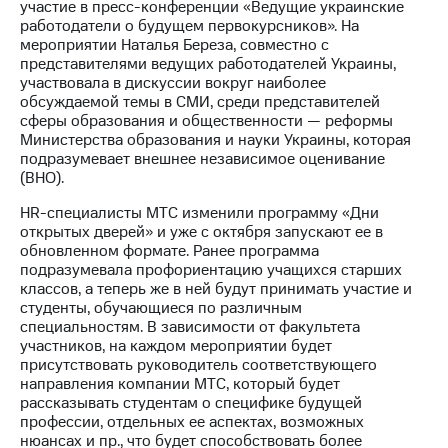
участие в пресс-конференции «Ведущие украинские
работодатели о будущем первокурсников». На
МТС
мероприятии Наталья Береза, совместно с
о технологиях
представителями ведущих работодателей Украины,
участвовала в дискуссии вокруг наиболее
Достижения
обсуждаемой темы в СМИ, среди представителей
сферы образования и общественности — реформы
Интервью
Министерства образования и науки Украины, которая
подразумевает внешнее независимое оценивание
Финансовая
(ВНО).
отчетность
HR-специалисты МТС изменили программу «Дни
Контакты
открытых дверей» и уже с октября запускают ее в
обновленном формате. Ранее программа
Новости
подразумевала профориентацию учащихся старших
в
классов, а теперь же в ней будут принимать участие и
регионе
студенты, обучающиеся по различным
специальностям. В зависимости от факультета
м и акционерам
участников, на каждом мероприятии будет
Корпоративное
присутствовать руководитель соответствующего
управление
направления компании МТС, который будет
рассказывать студентам о специфике будущей
Корпоративный
профессии, отдельных ее аспектах, возможных
секретарь
нюансах и пр., что будет способствовать более