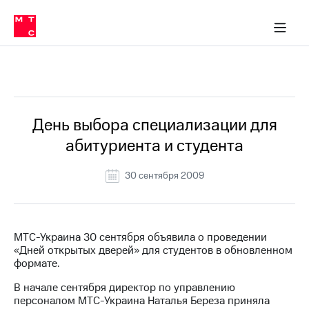
О
сторам и акционерам
Комплаенс и деловая этика
Устойчивое развитие
Медиа-центр
О МТС
О МТС
На главную
компании
О
компании
Стратегия
Стратегия
Все Новости
Карьера
в МТС
Карьера
в МТС
Пресс-
День выбора специализации для
релизы
История
абитуриента и студента
компании
МТС
о технологиях
Руководство
30 сентября 2009
региона
Правовая
информация
МТС-Украина 30 сентября объявила о проведении
«Дней открытых дверей» для студентов в обновленном
Контакты
формате.
Медиа-центр
В начале сентября директор по управлению
Пресс-
персоналом МТС-Украина Наталья Береза приняла
релизы