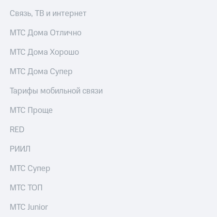
выкупа
Связь, ТВ и интернет
акций
Дивиденды
МТС Дома Отлично
Рынок
облигаций
МТС Дома Хорошо
Описание
Еврооблигации-2023
МТС Дома Супер
Уведомление
о
Тарифы мобильной связи
погашении
именных
МТС Проще
облигаций
Другое
RED
Регистратор
РИИЛ
Реквизиты
Контакты
МТС Супер
йчивое развитие
и деловая этика
МТС ТОП
На главную
МТС Junior