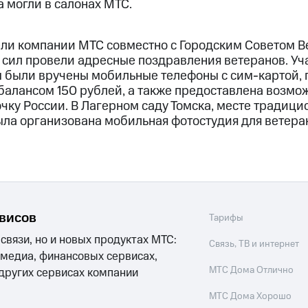
 могли в салонах МТС.
ели компании МТС совместно с Городским Советом В
 сил провели адресные поздравления ветеранов. Уч
 были вручены мобильные телефоны с сим-картой, 
балансом 150 рублей, а также предоставлена возмо
чку России. В Лагерном саду Томска, месте традиц
ыла организована мобильная фотостудия для ветеран
рвисов
Тарифы
 связи, но и новых продуктах МТС:
Связь, ТВ и интернет
 медиа, финансовых сервисах,
МТС Дома Отлично
 других сервисах компании
МТС Дома Хорошо