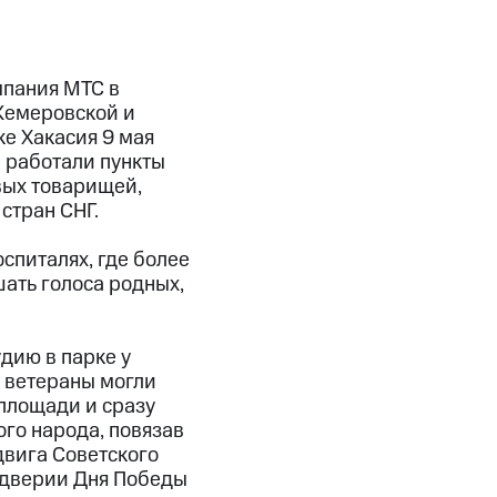
мпания МТС в
 Кемеровской и
ке Хакасия 9 мая
 работали пункты
вых товарищей,
стран СНГ.
спиталях, где более
ать голоса родных,
дию в парке у
 ветераны могли
площади и сразу
го народа, повязав
двига Советского
ддверии Дня Победы