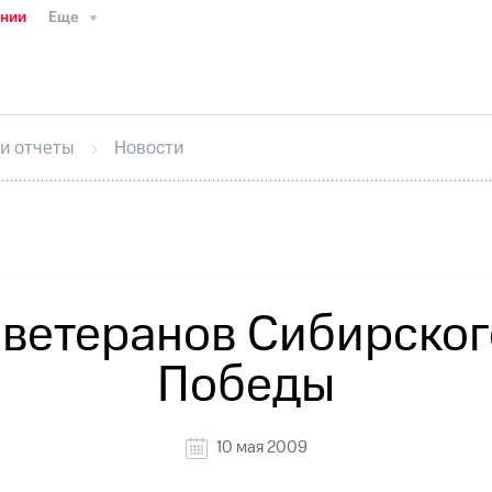
ании
Еще
ТС
Пресс-релизы
МТС о технологиях
ТС
История компании
Руководство региона
Правова
стижения
Интервью
Финансовая отчетность
Конта
 и отчеты
Новости
тивный секретарь
Раскрытие информации
Информа
ный кабинет акционера
Акционерный капитал
Конт
Порядок выкупа акций
Дивиденды
Рынок облигаци
 погашении именных облигаций
Другое
Регистрато
ветеранов Сибирског
Победы
10 мая 2009