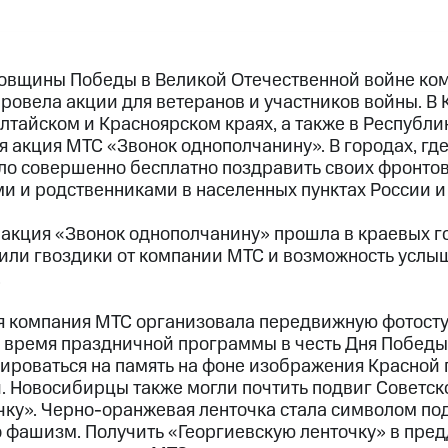
овщины Победы в Великой Отечественной войне ко
ровела акции для ветеранов и участников войны. В
Алтайском и Красноярском краях, а также в Республи
 акция МТС «Звонок однополчанину». В городах, где
ло совершенно бесплатно поздравить своих фронто
и и родственниками в населенных пунктах России и 
 акция «Звонок однополчанину» прошла в краевых го
или гвоздики от компании МТС и возможность услыш
.
я компания МТС организовала передвижную фотосту
 время праздничной программы в честь Дня Победы
ироваться на память на фоне изображения Красной 
. Новосибирцы также могли почтить подвиг Советско
чку». Черно-оранжевая ленточка стала символом по
 фашизм. Получить «Георгиевскую ленточку» в пре