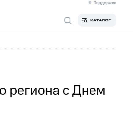
Поддержка
О МТС
я информация
Контакты
КАТАЛОГ
Медиа-центр
кты
Новости в регионе
Инвесторам и акционерам
ция акционерам
Документы
роль и аудит
Рынок акций
й
Описание
р
Реквизиты
Контакты
Устойчивое развитие
Комплаенс и деловая этика
На главную
о региона с Днем