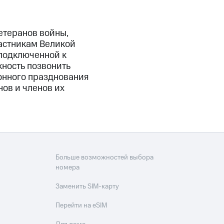
етеранов войны,
астникам Великой
подключенной к
жность позвонить
ионного празднования
ов и членов их
Больше возможностей выбора
номера
Заменить SIM-карту
Перейти на eSIM