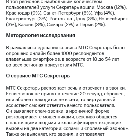
В топ регионов с наибольшим количеством
выкупа
пользователей услуги Секретарь вошли: Москва (12%),
акций
Краснодар (9%), Санкт-Петербург (6%), Уфа (4%),
Дивиденды
Екатеринбург (3%), Ростов-на-Дону (3%), Новосибирск
Рынок
(3%), Казань (3%), Самара (2%) и Пермь (2%).
облигаций
Методология исследования
Описание
Еврооблигации-2023
В рамках исследования сервиса МТС Секретарь было
Уведомление
опрошено онлайн более 1000 респондентов
о
владельцев смартфонов, в возрасте от 18 до 54 лет
погашении
во всех регионах присутствия МТС.
именных
облигаций
О сервисе МТС Секретарь
Другое
МТС Секретарь распознает речь и отвечает на звонки.
Регистратор
Если звонок не принят в течение 20 секунд, сброшен,
Реквизиты
или абонент находится не в сети, то виртуальный
Контакты
ассистент сможет ответить вместо пользователя.
йчивое развитие
Он выявляет спам-звонки, в ироничной форме
и деловая этика
разговаривает с мошенниками, вежливо общается
На главную
с настоящими людьми и классифицирует входящие
вызовы на две категории: «спам» и «полезный звонок».
Также он выясняет, кто звонил, и отправляет