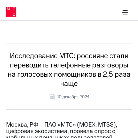
О
сторам и акционерам
Комплаенс и деловая этика
Устойчивое развитие
Медиа-центр
О МТС
О МТС
На главную
компании
О
компании
Стратегия
Стратегия
Все Новости
Карьера
в МТС
Карьера
в МТС
Пресс-
Исследование МТС: россияне стали
релизы
История
переводить телефонные разговоры
компании
МТС
на голосовых помощников в 2,5 раза
о технологиях
Руководство
чаще
региона
Правовая
10 декабря 2024
информация
Контакты
Москва, РФ – ПАО «МТС» (MOEX: MTSS),
Медиа-центр
цифровая экосистема, провела опрос о
Пресс-
релизы
мобильных привычках пользователей