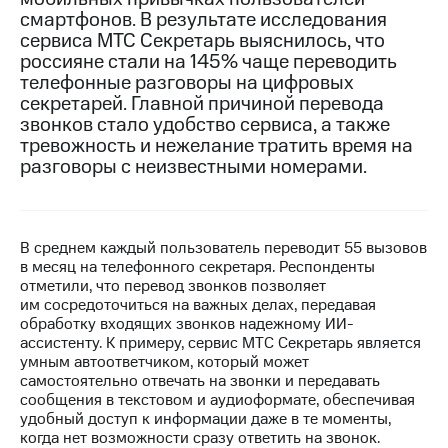
смартфонов. В результате исследования
МТС
сервиса МТС Секретарь выяснилось, что
о технологиях
россияне стали на 145% чаще переводить
телефонные разговоры на цифровых
Достижения
секретарей. Главной причиной перевода
звонков стало удобство сервиса, а также
Интервью
тревожность и нежелание тратить время на
разговоры с неизвестными номерами.
Финансовая
отчетность
Контакты
В среднем каждый пользователь переводит 55 вызовов
Новости
в месяц на телефонного секретаря. Респонденты
в
отметили, что перевод звонков позволяет
регионе
им сосредоточиться на важных делах, передавая
обработку входящих звонков надежному ИИ-
м и акционерам
ассистенту. К примеру, сервис МТС Секретарь является
Корпоративное
умным автоответчиком, который может
управление
самостоятельно отвечать на звонки и передавать
сообщения в текстовом и аудиоформате, обеспечивая
Корпоративный
удобный доступ к информации даже в те моменты,
секретарь
когда нет возможности сразу ответить на звонок.