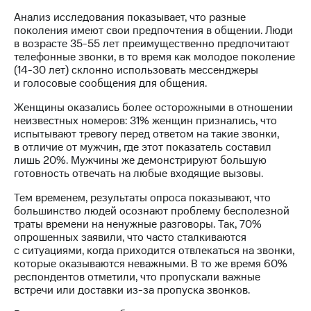
Раскрытие
информации
Анализ исследования показывает, что разные
Информация
поколения имеют свои предпочтения в общении. Люди
акционерам
в возрасте 35-55 лет преимущественно предпочитают
Документы
телефонные звонки, в то время как молодое поколение
ПАО
(14-30 лет) склонно использовать мессенджеры
"МТС"
и голосовые сообщения для общения.
Собрания
Женщины оказались более осторожными в отношении
акционеров
неизвестных номеров: 31% женщин признались, что
Личный
испытывают тревогу перед ответом на такие звонки,
кабинет
в отличие от мужчин, где этот показатель составил
акционера
лишь 20%. Мужчины же демонстрируют большую
Акционерный
готовность отвечать на любые входящие вызовы.
капитал
Контроль
Тем временем, результаты опроса показывают, что
и
большинство людей осознают проблему бесполезной
аудит
траты времени на ненужные разговоры. Так, 70%
Рынок
опрошенных заявили, что часто сталкиваются
акций
с ситуациями, когда приходится отвлекаться на звонки,
которые оказываются неважными. В то же время 60%
Описание
респондентов отметили, что пропускали важные
Программа
встречи или доставки из-за пропуска звонков.
приобретения
Порядок