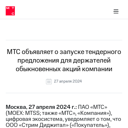
О
сторам и акционерам
Комплаенс и деловая этика
Устойчивое развитие
Медиа-центр
О МТС
О МТС
На главную
компании
О
компании
Стратегия
Стратегия
Все Новости
Карьера
в МТС
Карьера
в МТС
Пресс-
МТС объявляет о запуске тендерного
релизы
История
предложения для держателей
компании
МТС
обыкновенных акций компании
о технологиях
Руководство
региона
27 апреля 2024
Правовая
информация
Контакты
Москва, 27 апреля 2024 г.:
ПАО «МТС»
(MOEX: MTSS; также «МТС», «Компания»),
Медиа-центр
цифровая экосистема, уведомляет о том, что
Пресс-
ООО «Стрим Диджитал» («Покупатель»),
релизы