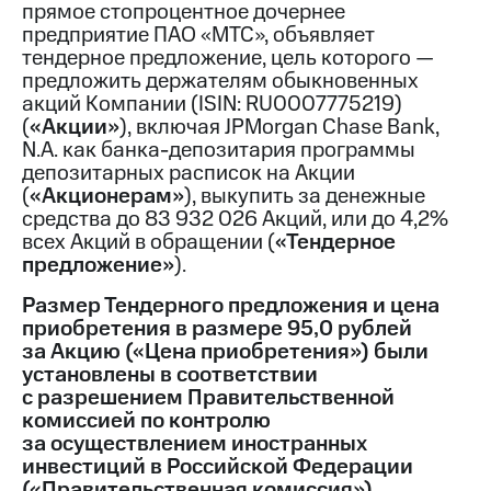
прямое стопроцентное дочернее
предприятие ПАО «МТС», объявляет
МТС
тендерное предложение, цель которого —
о технологиях
предложить держателям обыкновенных
Достижения
акций Компании (ISIN: RU0007775219)
(
«Акции»
), включая JPMorgan Chase Bank,
Интервью
N.A. как банка-депозитария программы
депозитарных расписок на Акции
Финансовая
(
«Акционерам»
), выкупить за денежные
отчетность
средства до 83 932 026 Акций, или до 4,2%
всех Акций в обращении (
«Тендерное
Контакты
предложение»
).
Новости
Размер Тендерного предложения и цена
в
приобретения в размере 95,0 рублей
регионе
за Акцию («Цена приобретения») были
м и акционерам
установлены в соответствии
Корпоративное
с разрешением Правительственной
управление
комиссией по контролю
за осуществлением иностранных
Корпоративный
инвестиций в Российской Федерации
секретарь
(«Правительственная комиссия»).