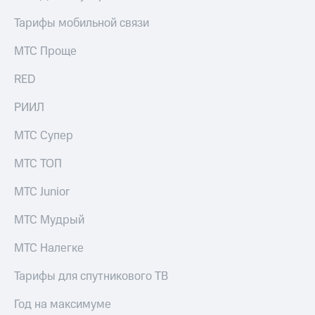
Тарифы мобильной связи
МТС Проще
RED
РИИЛ
МТС Супер
МТС ТОП
МТС Junior
МТС Мудрый
МТС Налегке
Тарифы для спутникового ТВ
Год на максимуме