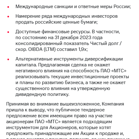
выкупа
Международные санкции и ответные меры России;
акций
Дивиденды
Намерение ряда международных инвесторов
Рынок
продать российские ценные бумаги;
облигаций
Доступные финансовые ресурсы. В частности,
по состоянию на 31 декабря 2023 года
Описание
консолидированный показатель Чистый долг /
Еврооблигации-2023
скор. OIBDA (LTM) составил 1,9x;
Уведомление
о
Альтернативные инструменты диверсификации
погашении
капитала. Предлагаемая сделка не окажет
именных
негативного влияния на способность ПАО «МТС»
облигаций
реализовывать текущие инвестиционные проекты
Другое
и планы по развитию бизнеса, а также не окажет
существенного влияния на утвержденную
Регистратор
дивидендную политику.
Реквизиты
Контакты
Принимая во внимание вышеизложенное, Компания
пришла к выводу, что публичное тендерное
йчивое развитие
предложение всем имеющим право на участие
и деловая этика
акционерам ПАО «МТС» является подходящим
На главную
инструментом для Акционеров, которые хотят
предложить принадлежащие им Акции к продаже и,