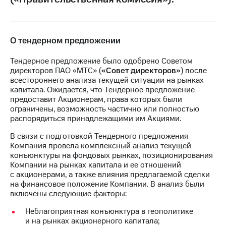
Раскрытие
информации
Информация
акционерам
Документы
О тендерном предложении
ПАО
"МТС"
Тендерное предложение было одобрено Советом
Собрания
директоров ПАО «МТС» (
«Совет директоров»
) после
акционеров
всестороннего анализа текущей ситуации на рынках
Личный
капитала. Ожидается, что Тендерное предложение
кабинет
предоставит Акционерам, права которых были
акционера
ограничены, возможность частично или полностью
Акционерный
распорядиться принадлежащими им Акциями.
капитал
Контроль
В связи с подготовкой Тендерного предложения
и
Компания провела комплексный анализ текущей
аудит
конъюнктуры на фондовых рынках, позиционирования
Рынок
Компании на рынках капитала и ее отношений
акций
с акционерами, а также влияния предлагаемой сделки
на финансовое положение Компании. В анализ были
Описание
включены следующие факторы:
Программа
Неблагоприятная конъюнктура в геополитике
приобретения
и на рынках акционерного капитала;
Порядок