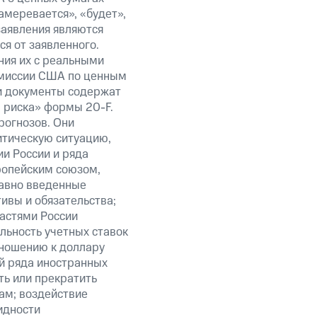
амеревается», «будет»,
заявления являются
я от заявленного.
ния их с реальными
омиссии США по ценным
ти документы содержат
 риска» формы 20-F.
рогнозов. Они
итическую ситуацию,
и России и ряда
ропейским союзом,
авно введенные
ивы и обязательства;
ластями России
льность учетных ставок
тношению к доллару
ий ряда иностранных
ть или прекратить
ам; воздействие
идности