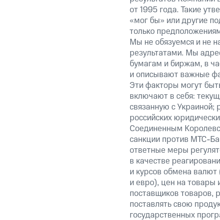
от 1995 года. Такие ут
«мог бы» или другие по
только предположениями
Мы не обязуемся и не н
результатами. Мы адре
бумагам и биржам, в ча
и описывают важные фа
Эти факторы могут быть
включают в себя: теку
связанную с Украиной; 
российских юридически
Соединенным Королевст
санкции против МТС-Бан
ответные меры регулято
в качестве реагировани
и курсов обмена валют 
и евро), цен на товары
поставщиков товаров, р
поставлять свою проду
государственных прогр