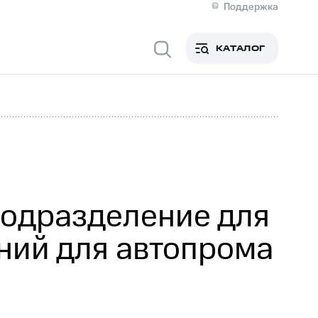
Поддержка
О МТС
я информация
Контакты
КАТАЛОГ
Медиа-центр
кты
Новости в регионе
Инвесторам и акционерам
ция акционерам
Документы
роль и аудит
Рынок акций
й
Описание
р
Реквизиты
Контакты
Устойчивое развитие
Комплаенс и деловая этика
На главную
подразделение для
ний для автопрома