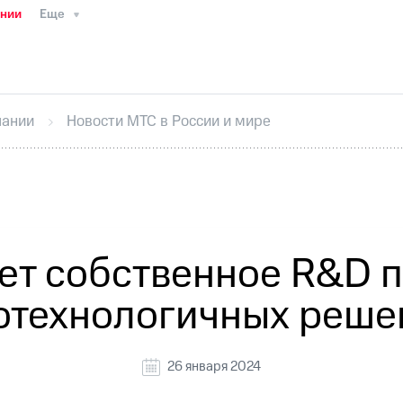
ании
Еще
ТС
Пресс-релизы
МТС о технологиях
ТС
История компании
Руководство региона
Правова
стижения
Интервью
Финансовая отчетность
Конта
пании
Новости МТС в России и мире
тивный секретарь
Раскрытие информации
Информа
ный кабинет акционера
Акционерный капитал
Конт
Порядок выкупа акций
Дивиденды
Рынок облигаци
 погашении именных облигаций
Другое
Регистрато
ет собственное R&D 
отехнологичных реше
26 января 2024