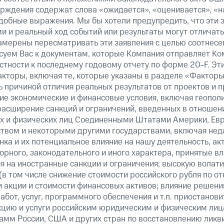
верждения содержат слова «ожидается», «оценивается», «н
добные выражения. Мы бы хотели предупредить, что эти 
 и реальный ход событий или результаты могут отличатьс
амерены пересматривать эти заявления с целью соотнесе
суем Вас к документам, которые Компания отправляет К
стности к последнему годовому отчету по форме 20-F. Э
кторы, включая те, которые указаны в разделе «Факторы
 причиной отличия реальных результатов от проектов и п
щие экономические и финансовые условия, включая геопол
расширение санкций и ограничений, введенных в отношени
х и физических лиц Соединенными Штатами Америки, Ев
вом и некоторыми другими государствами, включая нед
ка и их потенциальное влияние на нашу деятельность, акт
рного, законодательного и иного характера, принятые в
я на иностранные санкции и ограничения; высокую волати
(в том числе снижение стоимости российского рубля по о
 и акции и стоимости финансовых активов; влияние решен
абот, услуг, программного обеспечения и т.п. приостанови
кцию и услуги российским юридическим и физическим лиц
амм России, США и других стран по восстановлению ликв