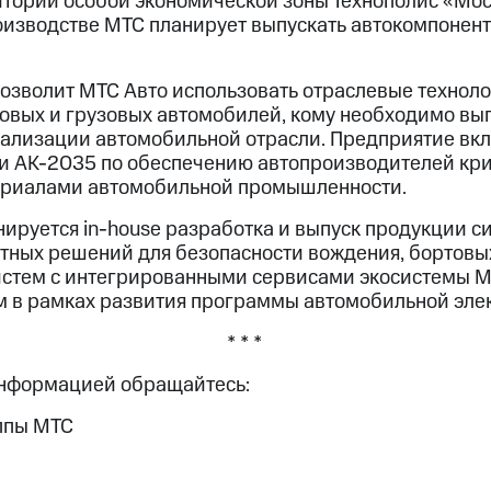
итории особой экономической зоны Технополис «Мо
оизводстве МТС планирует выпускать автокомпонент
озволит МТС Авто использовать отраслевые техноло
овых и грузовых автомобилей, кому необходимо вы
кализации автомобильной отрасли. Предприятие вк
и АК-2035 по обеспечению автопроизводителей кр
ериалами автомобильной промышленности.
ируется in-house разработка и выпуск продукции сис
атных решений для безопасности вождения, бортов
стем с интегрированными сервисами экосистемы М
ем в рамках развития программы автомобильной эле
* * *
информацией обращайтесь:
ппы МТС