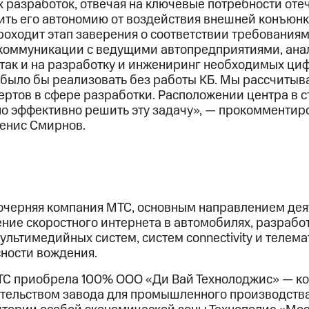
 разработок, отвечая на ключевые потребности оте
ить его автономию от воздействия внешней конъюнк
роходит этап заверения о соответствии требованиям
коммуникации с ведущими автопредприятиями, ана
, так и на разработку и инжениринг необходимых ц
было бы реализовать без работы КБ. Мы рассчитыв
ертов в сфере разработки. Расположении центра в 
о эффективно решить эту задачу», — прокомментир
енис Смирнов.
черняя компания МТС, основным направлением дея
ение скоростного интернета в автомобилях, разрабо
льтимедийных систем, систем connectivity и телема
ности вождения.
ТС приобрела 100% ООО «Ди Вай Технолоджис» — к
тельством завода для промышленного производств