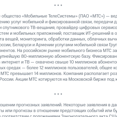
* * *
е общество «Мобильные ТелеСистемы» (ПАО «МТС») — ве
ению услуг мобильной и фиксированной связи, передачи д
 и спутникового ТВ-вещания; провайдер цифровых сервис
истем и мобильных приложений; поставщик ИТ-решений в 
та вещей, мониторинга, обработки данных, облачных выч
оссии, Беларуси и Армении услугами мобильной связи Гр
онентов. На российском рынке мобильного бизнеса МТС 
рупнейшую 80-миллионную абонентскую базу. Фиксирова
 интернет и ТВ — охвачено свыше 10 миллионов абоненто
ных средах — более 12 миллионов пользователей, общее к
 МТС превышает 14 миллионов. Компания располагает роз
 России. Акции МТС котируются на Московской бирже под 
* * *
ошении прогнозных заявлений. Некоторые заявления в д
ты или прогнозы в отношении предстоящих событий или 
в соответствии с положениями Законодательного акта СШ