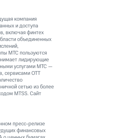
дущая компания
анных и доступа
ов, включая финтех
области объединенных
ислений,
уппы МТС пользуются
занимает лидирующие
нными услугами МТС —
в, сервисами OTT
оличество
ничной сетью из более
кодом MTSS. Сайт
анном пресс-релизе
будущих финансовых
А о ценных бумагах