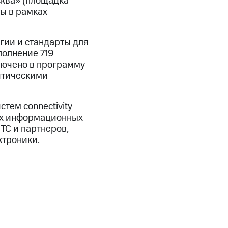
сква» (площадка
ы в рамках
гии и стандарты для
полнение 719
лючено в программу
итическими
тем connectivity
ых информационных
ТС и партнеров,
ктроники.