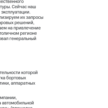
чественного
туры. Сейчас наш
 эксплуатации.
лизируем их запросы
ифровых решений,
аем на привлечение
столичном регионе
овал генеральный
тельности которой
тка бортовых
тики, аппаратных
омпании,
а автомобильной