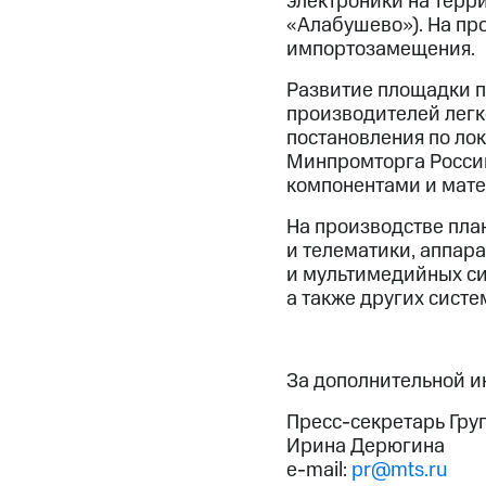
электроники на терр
«Алабушево»). На пр
импортозамещения.
Развитие площадки п
производителей легк
постановления по ло
Минпромторга Росси
компонентами и мат
На производстве план
и телематики, аппар
и мультимедийных си
а также других сист
За дополнительной 
Пресс-секретарь Гру
Ирина Дерюгина
e-mail:
pr@mts.ru