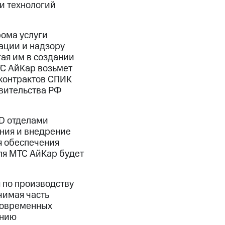
и технологий
рома услуги
ации и надзору
ая им в создании
ТС АйКар возьмет
контрактов СПИК
авительства РФ
&D отделами
ния и внедрение
я обеспечения
ля МТС АйКар будет
 по производству
чимая часть
современных
ению