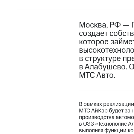
Москва, РФ — 
создает собст
которое займе
высокотехноло
в структуре п
в Алабушево. 
МТС Авто.
В рамках реализаци
МТС АйКар будет зан
производства автомо
в ОЭЗ «Технополис А
выполняя функции ко