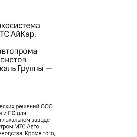
экосистема
ТС АйКар,
автопрома
понетов
каль Группы —
ческих решений ООО
 и ПО для
а локальном заводе
нтром МТС Авто,
водства. Кроме того,