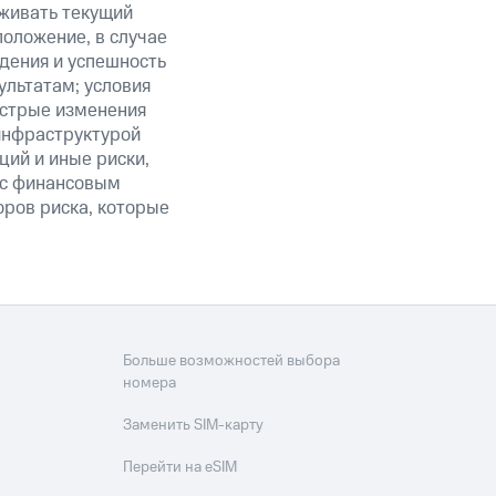
живать текущий
положение, в случае
дения и успешность
льтатам; условия
ыстрые изменения
 инфраструктурой
ий и иные риски,
й с финансовым
оров риска, которые
Больше возможностей выбора
номера
Заменить SIM-карту
Перейти на eSIM