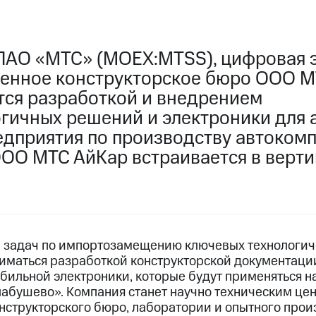
ПАО «МТС» (MOEX:MTSS), цифровая 
венное конструкторское бюро ООО М
тся разработкой и внедрением
гичных решений и электроники для 
редприятия по производству автоком
ООО МТС АйКар встраивается в верти
и задач по импортозамещению ключевых технологи
иматься разработкой конструкторской документации
бильной электроники, которые будут применяться н
лабушево». Компания станет научно техническим це
нструкторского бюро, лаборатории и опытного произ