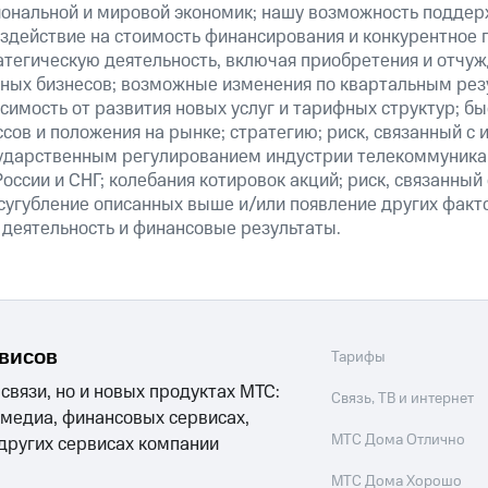
ональной и мировой экономик; нашу возможность поддер
здействие на стоимость финансирования и конкурентное 
атегическую деятельность, включая приобретения и отчуж
ных бизнесов; возможные изменения по квартальным резу
симость от развития новых услуг и тарифных структур; б
сов и положения на рынке; стратегию; риск, связанный с
ударственным регулированием индустрии телекоммуникац
России и СНГ; колебания котировок акций; риск, связанны
сугубление описанных выше и/или появление других факт
 деятельность и финансовые результаты.
рвисов
Тарифы
 связи, но и новых продуктах МТС:
Связь, ТВ и интернет
 медиа, финансовых сервисах,
МТС Дома Отлично
 других сервисах компании
МТС Дома Хорошо