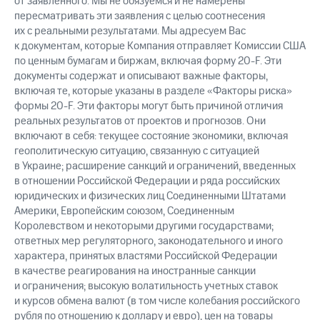
от заявленного. Мы не обязуемся и не намерены
пересматривать эти заявления с целью соотнесения
их с реальными результатами. Мы адресуем Вас
к документам, которые Компания отправляет Комиссии США
по ценным бумагам и биржам, включая форму 20-F. Эти
документы содержат и описывают важные факторы,
включая те, которые указаны в разделе «Факторы риска»
формы 20-F. Эти факторы могут быть причиной отличия
реальных результатов от проектов и прогнозов. Они
включают в себя: текущее состояние экономики, включая
геополитическую ситуацию, связанную с ситуацией
в Украине; расширение санкций и ограничений, введенных
в отношении Российской Федерации и ряда российских
юридических и физических лиц Соединенными Штатами
Америки, Европейским союзом, Соединенным
Королевством и некоторыми другими государствами;
ответных мер регуляторного, законодательного и иного
характера, принятых властями Российской Федерации
в качестве реагирования на иностранные санкции
и ограничения; высокую волатильность учетных ставок
и курсов обмена валют (в том числе колебания российского
рубля по отношению к доллару и евро), цен на товары