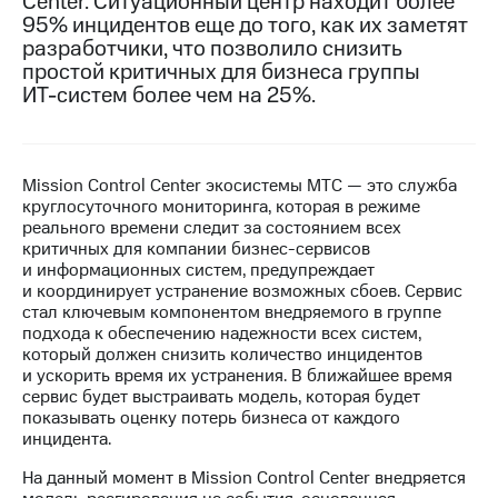
Center. Ситуационный центр находит более
95% инцидентов еще до того, как их заметят
МТС
разработчики, что позволило снизить
о технологиях
простой критичных для бизнеса группы
ИТ-систем
более чем на 25%.
Достижения
Интервью
Финансовая
Mission Control Center экосистемы МТС — это служба
отчетность
круглосуточного мониторинга, которая в режиме
реального времени следит за состоянием всех
Контакты
критичных для компании бизнес-сервисов
и информационных систем, предупреждает
Новости
и координирует устранение возможных сбоев. Сервис
в
стал ключевым компонентом внедряемого в группе
регионе
подхода к обеспечению надежности всех систем,
который должен снизить количество инцидентов
и ускорить время их устранения. В ближайшее время
м и акционерам
Корпоративное
сервис будет выстраивать модель, которая будет
управление
показывать оценку потерь бизнеса от каждого
инцидента.
Корпоративный
На данный момент в Mission Control Center внедряется
секретарь