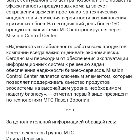
Запуск ситуационного центра позволил МТС повысить
выкупа
эффективность продуктовых команд за счет
акций
сокращения времени простоя из-за технических
Дивиденды
инцидентов и снижения вероятности возникновения
Рынок
критичных сбоев. На сегодняшний день более 150
облигаций
продуктов экосистемы МТС контролируется через
Mission Control Center.
Описание
Еврооблигации-2023
«Надежность и стабильность работы всех продуктов
Уведомление
компании всегда важно оценивать экономически.
о
Сегодня мы переходим от обеспечения эксплуатации
погашении
информационных систем к решению задач
именных
обеспечения надежности бизнес-сервисов. Mission
облигаций
Control Center является ключевым элементом, который
Другое
позволяет поддерживать качество продуктов
экосистемы на высочайшем уровне, необходимом
Регистратор
нашему бизнесу», — отметил первый вице-президент
Реквизиты
по технологиям МТС Павел Воронин.
Контакты
* * *
йчивое развитие
и деловая этика
За дополнительной информацией обращайтесь:
На главную
Пресс-секретарь Группы МТС
Ирина Дерюгина