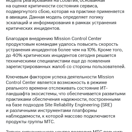
модель реагирования на события, основанная
Раскрытие
на оценке критичности состояния сервиса,
информации
подвергнутого сбою, которая на практике применяется
Информация
в авиации. Данная модель определяет логику
акционерам
эскалаций и информирования в рамках устранения
Документы
критических инцидентов.
ПАО
"МТС"
Благодаря внедрению Mission Control Center
Собрания
продуктовым командам удалось повысить скорость
акционеров
устранения инцидентов более чем на 10%. Кроме того,
Личный
до 40% критических инцидентов сегодня решается
кабинет
техническими специалистами еще до появления
акционера
зарегистрированных жалоб со стороны пользователей.
Акционерный
капитал
Ключевым фактором успеха деятельности Mission
Контроль
Control Center является возможность в режиме
и
реального времени отслеживать состояние ИТ-
аудит
ландшафта экосистемы, что обеспечивается развитыми
Рынок
практиками обеспечения надежности, построенными
акций
на базе подходов Site Reliability Engineering (SRE)
и различными инструментами платформы
Описание
наблюдаемости, к которой массово подключаются
Программа
продукты группы МТС.
приобретения
Порядок