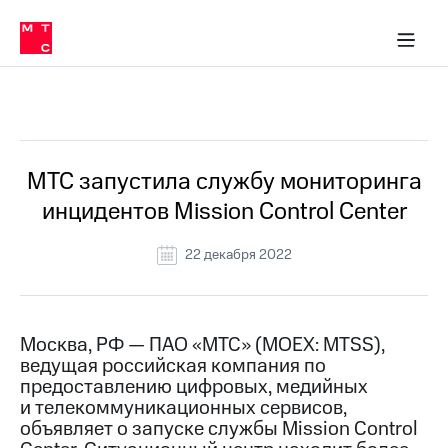
О
сторам и акционерам
Комплаенс и деловая этика
Устойчивое развитие
Медиа-центр
О МТС
О МТС
На главную
компании
О
компании
Стратегия
Стратегия
Все Новости
Карьера
в МТС
Карьера
в МТС
Пресс-
МТС запустила службу мониторинга
релизы
История
инцидентов Mission Control Center
компании
МТС
о технологиях
Руководство
22 декабря 2022
региона
Правовая
информация
Москва, РФ — ПАО «МТС» (MOEX: MTSS),
ведущая российская компания по
Контакты
предоставлению цифровых, медийных
и телекоммуникационных сервисов,
Медиа-центр
Пресс-
объявляет о запуске службы Mission Control
релизы