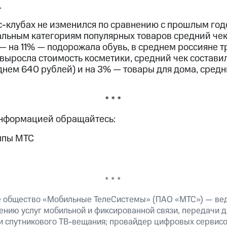
.
с-клубах не изменился по сравнению с прошлым год
тальным категориям популярных товаров средний че
— на 11% — подорожала обувь, в среднем россияне т
выросла стоимость косметики, средний чек составил
днем 640 рублей) и на 3% — товары для дома, средн
* * *
информацией обращайтесь:
ппы МТС
* * *
е общество «Мобильные ТелеСистемы» (ПАО «МТС») — ве
ению услуг мобильной и фиксированной связи, передачи д
 и спутникового ТВ-вещания; провайдер цифровых сервис