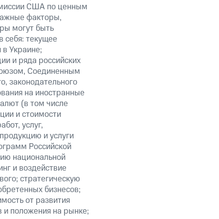
омиссии США по ценным
важные факторы,
ры могут быть
в себя: текущее
 в Украине;
ии и ряда российских
союзом, Соединенным
о, законодательного
ования на иностранные
алют (в том числе
кции и стоимости
бот, услуг,
 продукцию и услуги
ограмм Российской
нию национальной
нг и воздействие
вого; стратегическую
обретенных бизнесов;
мость от развития
 и положения на рынке;