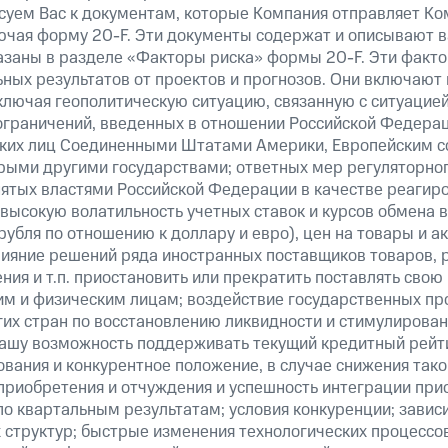
суем Вас к документам, которые Компания отправляет К
ючая форму 20-F. Эти документы содержат и описывают 
казаны в разделе «Факторы риска» формы 20-F. Эти факто
ных результатов от проектов и прогнозов. Они включают 
ключая геополитическую ситуацию, связанную с ситуацией
ограничений, введенных в отношении Российской Федерац
ских лиц Соединенными Штатами Америки, Европейским 
рыми другими государствами; ответных мер регуляторног
нятых властями Российской Федерации в качестве реагир
 высокую волатильность учетных ставок и курсов обмена в
рубля по отношению к доллару и евро), цен на товары и а
ияние решений ряда иностранных поставщиков товаров, ра
ия и т.п. приостановить или прекратить поставлять свою
м и физическим лицам; воздействие государственных пр
их стран по восстановлению ликвидности и стимулирова
нашу возможность поддерживать текущий кредитный рейти
вания и конкурентное положение, в случае снижения тако
 приобретения и отчуждения и успешность интеграции при
о квартальным результатам; условия конкуренции; зависи
 структур; быстрые изменения технологических процессов