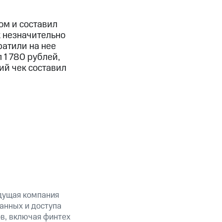
ом и составил
к незначительно
ратили на нее
 1 780 рублей,
ий чек составил
дущая компания
анных и доступа
ов, включая финтех