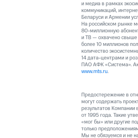
и медиа в рамках экос
коммуникаций, интернет
Беларуси и Армении ус
На российском рынке м
80-миллионную абонент
и ТВ — охвачено свыше 
более 10 миллионов пол
количество экосистемны
14 дата-центрами и ро
ПАО АФК «Система». Ак
www.mts.ru
.
Предостережение в отн
могут содержать проек
результатов Компании 
от 1995 года. Такие ут
«мог бы» или другие по
только предположениями
Мы не обязуемся и не н