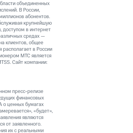
области объединенных
слений. В России,
миллионов абонентов.
обслуживая крупнейшую
 доступом в интернет
 различных средах —
на клиентов, общее
я располагает в России
ционером МТС является
TSS. Сайт компании:
анном пресс-релизе
будущих финансовых
А о ценных бумагах
амеревается», «будет»,
заявления являются
я от заявленного.
ния их с реальными