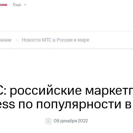
ании
Еще
ТС
Пресс-релизы
МТС о технологиях
ТС
История компании
Руководство региона
Правова
стижения
Интервью
Финансовая отчетность
Конта
пании
Новости МТС в России и мире
тивный секретарь
Раскрытие информации
Информа
ный кабинет акционера
Акционерный капитал
Конт
Порядок выкупа акций
Дивиденды
Рынок облигаци
 погашении именных облигаций
Другое
Регистрато
: российские марке
ess по популярности 
09 декабря 2022