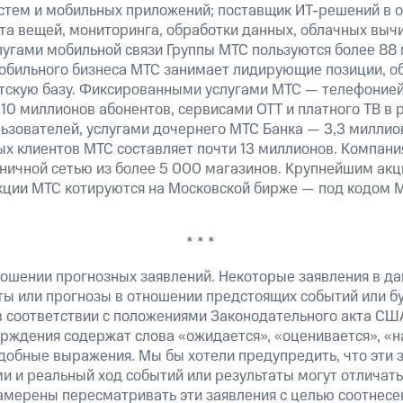
истем и мобильных приложений; поставщик ИТ-решений в 
а вещей, мониторинга, обработки данных, облачных вычи
лугами мобильной связи Группы МТС пользуются более 88 
обильного бизнеса МТС занимает лидирующие позиции, 
скую базу. Фиксированными услугами МТС — телефонией,
10 миллионов абонентов, сервисами OTT и платного ТВ в
ьзователей, услугами дочернего МТС Банка — 3,3 миллио
х клиентов МТС составляет почти 13 миллионов. Компани
зничной сетью из более 5 000 магазинов. Крупнейшим ак
ции МТС котируются на Московской бирже — под кодом M
* * *
ошении прогнозных заявлений. Некоторые заявления в д
ты или прогнозы в отношении предстоящих событий или 
в соответствии с положениями Законодательного акта СШ
верждения содержат слова «ожидается», «оценивается», «н
добные выражения. Мы бы хотели предупредить, что эти 
 и реальный ход событий или результаты могут отличатьс
амерены пересматривать эти заявления с целью соотнесе