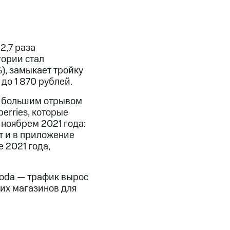
2,7 раза
гории стал
), замыкает тройку
до 1 870 рублей.
 с большим отрывом
erries, которые
ноябрем 2021 года:
т и в приложение
е 2021 года,
moda — трафик вырос
ких магазинов для