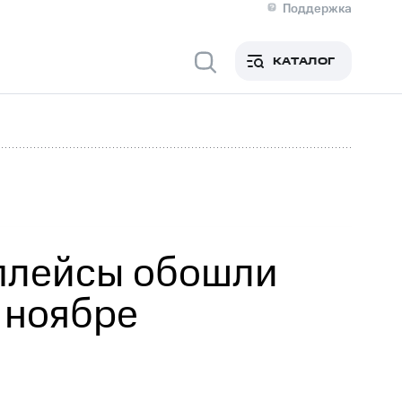
Поддержка
О МТС
я информация
Контакты
КАТАЛОГ
Медиа-центр
кты
Новости в регионе
Инвесторам и акционерам
ция акционерам
Документы
роль и аудит
Рынок акций
й
Описание
р
Реквизиты
Контакты
Устойчивое развитие
Комплаенс и деловая этика
На главную
тплейсы обошли
в ноябре