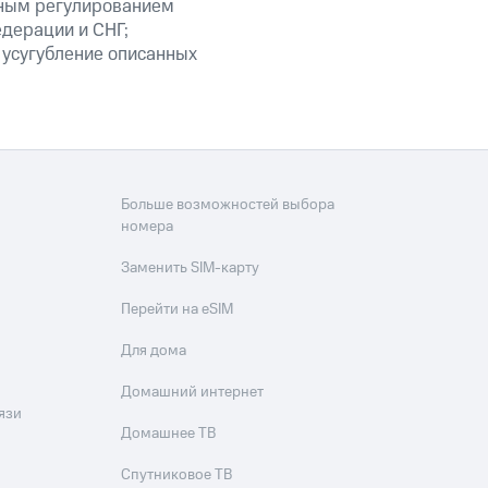
нным регулированием
едерации и СНГ;
 усугубление описанных
Больше возможностей выбора
номера
Заменить SIM-карту
Перейти на eSIM
Для дома
Домашний интернет
язи
Домашнее ТВ
Спутниковое ТВ