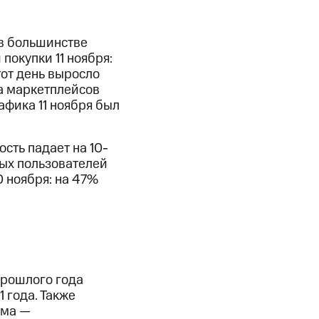
 в большинстве
покупки 11 ноября:
тот день выросло
а маркетплейсов
афика 11 ноября был
сть падает на 10-
ых пользователей
0 ноября: на 47%
прошлого года
 года. Также
ома —