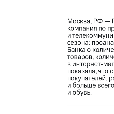
Москва, РФ — 
компания по п
и телекоммуни
сезона: проан
Банка о количе
товаров, коли
в интернет-маг
показала, что 
покупателей, 
и больше всег
и обувь.