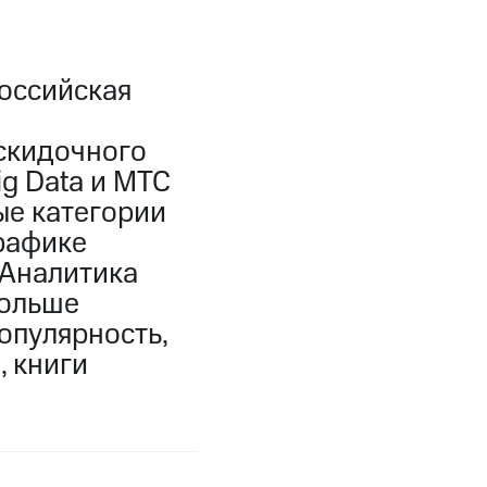
оссийская
скидочного
g Data и МТС
ые категории
трафике
 Аналитика
больше
опулярность,
, книги