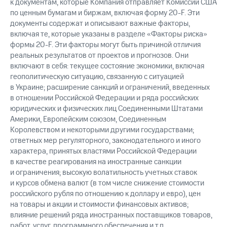
к документам, которые Компания отправляет Комиссии США
по ценным бумагам и биржам, включая форму 20-F. Эти
документы содержат и описывают важные факторы,
включая те, которые указаны в разделе «Факторы риска»
формы 20-F. Эти факторы могут быть причиной отличия
реальных результатов от проектов и прогнозов. Они
включают в себя: текущее состояние экономики, включая
геополитическую ситуацию, связанную с ситуацией
в Украине; расширение санкций и ограничений, введенных
в отношении Российской Федерации и ряда российских
юридических и физических лиц Соединенными Штатами
Америки, Европейским союзом, Соединенным
Королевством и некоторыми другими государствами;
ответных мер регуляторного, законодательного и иного
характера, принятых властями Российской Федерации
в качестве реагирования на иностранные санкции
и ограничения; высокую волатильность учетных ставок
и курсов обмена валют (в том числе снижение стоимости
российского рубля по отношению к доллару и евро), цен
на товары и акции и стоимости финансовых активов;
влияние решений ряда иностранных поставщиков товаров,
работ, услуг, программного обеспечения и т.п.