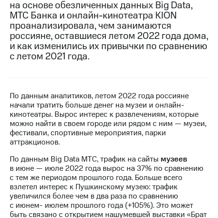
на основе обезличенных данных Big Data,
МТС Банка и онлайн-кинотеатра KION
МТС
проанализировала, чем занимаются
о технологиях
россияне, оставшиеся летом 2022 года дома,
Достижения
и как изменились их привычки по сравнению
с летом 2021 года.
Интервью
Финансовая
отчетность
По данным аналитиков, летом 2022 года россияне
начали тратить больше денег на музеи и онлайн-
Контакты
кинотеатры. Вырос интерес к развлечениям, которые
можно найти в своем городе или рядом с ним — музеи,
Новости
фестивали, спортивные мероприятия, парки
в
аттракционов.
регионе
По данным Big Data МТС, трафик на сайты
музеев
м и акционерам
в июне — июле 2022 года вырос на 37% по сравнению
Корпоративное
с тем же периодом прошлого года. Больше всего
управление
взлетел интерес к Пушкинскому музею: трафик
увеличился более чем в два раза по сравнению
Корпоративный
с июнем- июлем прошлого года (+105%). Это может
секретарь
быть связано с открытием нашумевшей выставки «Брат