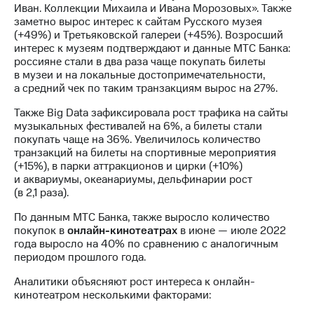
Раскрытие
Иван. Коллекции Михаила и Ивана Морозовых». Также
информации
заметно вырос интерес к сайтам Русского музея
Информация
(+49%) и Третьяковской галереи (+45%). Возросший
акционерам
интерес к музеям подтверждают и данные МТС Банка:
Документы
россияне стали в два раза чаще покупать билеты
ПАО
в музеи и на локальные достопримечательности,
"МТС"
а средний чек по таким транзакциям вырос на 27%.
Собрания
акционеров
Также Big Data зафиксировала рост трафика на сайты
Личный
музыкальных фестивалей на 6%, а билеты стали
кабинет
покупать чаще на 36%. Увеличилось количество
акционера
транзакций на билеты на спортивные мероприятия
Акционерный
(+15%), в парки аттракционов и цирки (+10%)
капитал
и аквариумы, океанариумы, дельфинарии рост
Контроль
(в 2,1 раза).
и
аудит
По данным МТС Банка, также выросло количество
Рынок
покупок в
онлайн-кинотеатрах
в июне — июле 2022
акций
года выросло на 40% по сравнению с аналогичным
периодом прошлого года.
Описание
Аналитики объясняют рост интереса к онлайн-
Программа
кинотеатром несколькими факторами:
приобретения
Порядок