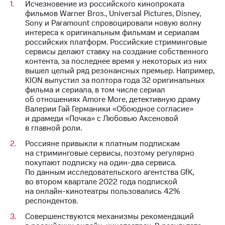
Исчезновение из российского кинопроката
выкупа
фильмов Warner Bros., Universal Pictures, Disney,
акций
Sony и Paramount спровоцировали новую волну
Дивиденды
интереса к оригинальным фильмам и сериалам
Рынок
российских платформ. Российские стриминговые
облигаций
сервисы делают ставку на создание собственного
контента, за последнее время у некоторых из них
Описание
вышел целый ряд резонансных премьер. Например,
Еврооблигации-2023
KION выпустил за полтора года 32 оригинальных
Уведомление
фильма и сериала, в том числе сериал
о
об отношениях Amore More, детективную драму
погашении
Валерии Гай Германики «Обоюдное согласие»
именных
и драмеди «Почка» с Любовью Аксеновой
облигаций
в главной роли.
Другое
Россияне привыкли к платным подпискам
Регистратор
на стриминговые сервисы, поэтому регулярно
Реквизиты
покупают подписку на один-два сервиса.
Контакты
По данным исследовательского агентства GfK,
йчивое развитие
во втором квартале 2022 года подпиской
и деловая этика
на онлайн-кинотеатры пользовались 42%
На главную
респондентов.
Совершенствуются механизмы рекомендаций