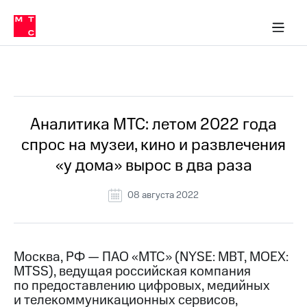
О
сторам и акционерам
Комплаенс и деловая этика
Устойчивое развитие
Медиа-центр
О МТС
О МТС
На главную
компании
О
компании
Стратегия
Стратегия
Все Новости
Карьера
в МТС
Карьера
в МТС
Пресс-
Аналитика МТС: летом 2022 года
релизы
История
спрос на музеи, кино и развлечения
компании
МТС
«у дома» вырос в два раза
о технологиях
Руководство
региона
08 августа 2022
Правовая
информация
Контакты
Москва, РФ — ПАО «МТС» (NYSE: MBT, MOEX:
MTSS), ведущая российская компания
Медиа-центр
по предоставлению цифровых, медийных
Пресс-
и телекоммуникационных сервисов,
релизы