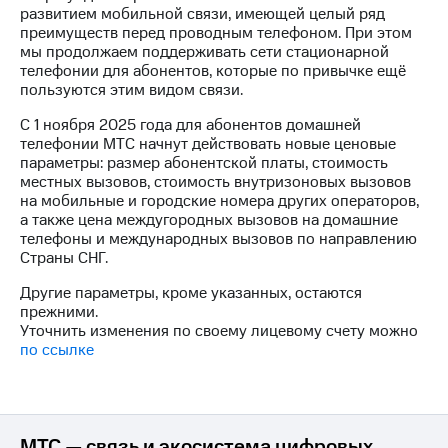
на связь
развитием мобильной связи, имеющей целый ряд
преимуществ перед проводным телефоном. При этом
мы продолжаем поддерживать сети стационарной
Роуминг
Тарифы
телефонии для абонентов, которые по привычке ещё
RED,
пользуются этим видом связи.
Семейная
РИИЛ
группа
и МТС
С 1 ноября 2025 года для абонентов домашней
Супер
телефонии МТС начнут действовать новые ценовые
Заказать
дешевле
параметры: размер абонентской платы, стоимость
SIM-
при
местных вызовов, стоимость внутризоновых вызовов
карту
оплате
на мобильные и городские номера других операторов,
с карты
а также цена междугородных вызовов на домашние
Оформить
МТС
телефоны и международных вызовов по направлению
eSIM
Деньги
Страны СНГ.
SIM-
Выберите
Другие параметры, кроме указанных, остаются
карта
и подключите
прежними.
для
ТВ
Уточнить изменения по своему лицевому счету можно
иностранцев
с выгодным
по ссылке
тарифом
Оформить
чистый
Тарифы
номер
МТС — связь и экосистема цифровых