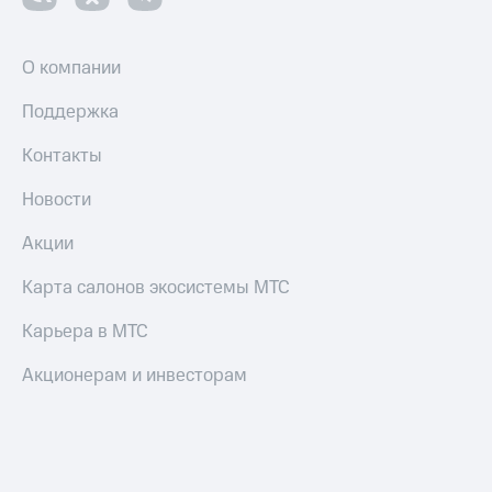
Настройки
автоплатежа
О компании
Пополнить
Поддержка
номер
другого
Контакты
оператора
Новости
Оплата
интернета
Акции
и
ТВ
Карта салонов экосистемы МТС
Переводы
с
Карьера в МТС
телефона
на карту
Акционерам и инвесторам
МТС Pay
Оплата
по QR-