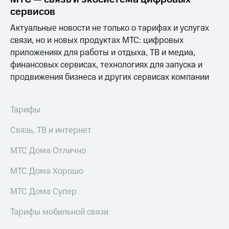
Интернет,
Выбрать
сервисов
ТВ и телефон
красивый
для дома
номер
Актуальные новости не только о тарифах и услугах
связи, но и новых продуктах МТС: цифровых
Заменить
Услуги
SIM-
приложениях для работы и отдыха, ТВ и медиа,
карту
финансовых сервисах, технологиях для запуска и
Личный
продвижения бизнеса и других сервисах компании
кабинет
Перейти
интернета
на
и
eSIM
ТВ
Тарифы
Личный
Для дома
кабинет
Выберите
Связь, ТВ и интернет
спутникового
и подключите
ТВ
ТВ
МТС Дома Отлично
Скачать
с выгодным
приложение
тарифом
МТС Дома Хорошо
Мой
МТС
МТС Дома Супер
Акции
Тарифы
Интернет,
Тарифы мобильной связи
ТВ и телефон
Видеонаблюдение
для дома