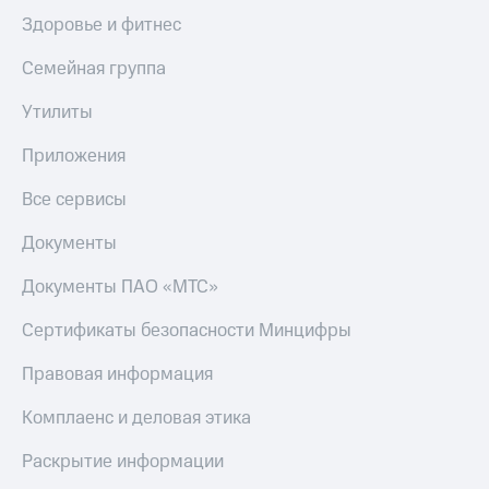
Здоровье и фитнес
КИОН
Скидка 30%
Строки
на связь
Семейная группа
Live
С картой
Утилиты
МТС
Гудок
Деньги
Приложения
Мой
МТС
МТС
Все сервисы
Накопления
Все
Откладывайте
Документы
приложения
деньги
Финансы
и получайте
Документы ПАО «МТС»
Инвестиции
доход 15%
Сертификаты безопасности Минцифры
Получайте
Акции
доход
Условия
Правовая информация
онлайн
пополнения
Комплаенс и деловая этика
Страхование
Скидка
30%
Раскрытие информации
Покупка
на связь
полисов