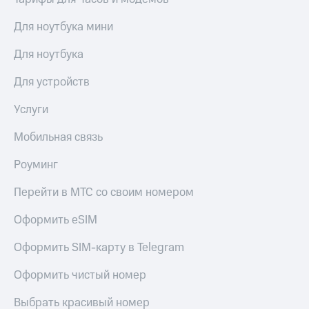
Premium
доступ
к геолокации
Для ноутбука мини
Подписка
Сертификаты
на гигабайты
Для ноутбука
безопасности
интернета,
фильмы,
Для устройств
Всё
музыка
и многое
под
Услуги
другое
рукой
в Мой МТС
Мобильная связь
Семейная
группа
Посмотрите,
Роуминг
что
Скидка
полезного
Перейти в МТС со своим номером
на тарифы,
есть
общие
в нашем
подписки
Оформить eSIM
приложении
и услуги,
доступ
Оформить SIM-карту в Telegram
КИОН
к геолокации
Оформить чистый номер
КИОН
Кино,
Музыка
музыка,
Выбрать красивый номер
книги