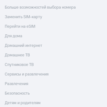
КИОН
и не
Больше возможностей выбора номера
Строки
только
Live
Заменить SIM-карту
Безопасность
Гудок
Перейти на eSIM
Финансы
Мой
Для дома
Детям
МТС
и родителям
Домашний интернет
Все
Здоровье
приложения
и фитнес
Домашнее ТВ
Инвестиции
Приложения
Спутниковое ТВ
от МТС
Получайте
Сервисы и развлечения
доход
Акции
онлайн
Развлечения
Приложения
Страхование
КИОН
Безопасность
Покупка
КИОН
полисов
Детям и родителям
Музыка
онлайн