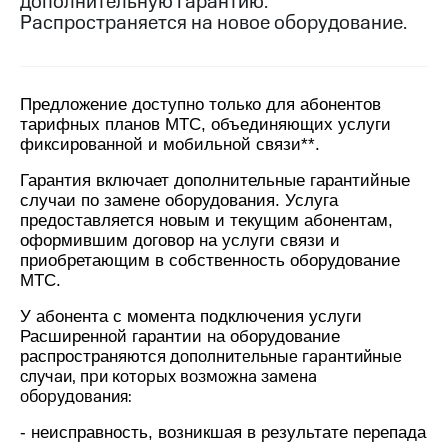
дополнительную гарантию.
на связь
Распространяется на новое оборудование.
Роуминг
Тарифы
RED,
Семейная
РИИЛ
Предложение доступно только для абонентов
группа
и МТС
тарифных планов МТС, объединяющих услуги
Супер
фиксированной и мобильной связи**.
Заказать
дешевле
SIM-
при
Гарантия включает дополнительные гарантийные
карту
оплате
случаи по замене оборудования. Услуга
с карты
предоставляется новым и текущим абонентам,
Оформить
МТС
оформившим договор на услуги связи и
eSIM
Деньги
приобретающим в собственность оборудование
SIM-
МТС.
Выберите
карта
и подключите
У абонента с момента подключения услуги
для
ТВ
иностранцев
Расширенной гарантии на оборудование
с выгодным
дополнительные гарантийные
распространяются
тарифом
Оформить
случаи, при которых возможна замена
чистый
оборудования:
Тарифы
номер
- неисправность, возникшая в результате перепада