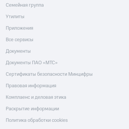
коду
Семейная группа
за границей
Утилиты
тернет-магазин
Смартфоны
Приложения
Наушники
и
Все сервисы
колонки
Документы
Умные
часы
Документы ПАО «МТС»
и
трекеры
Сертификаты безопасности Минцифры
Умный
Правовая информация
дом
Комплаенс и деловая этика
Планшеты
Раскрытие информации
Акции
и
Политика обработки cookies
скидки