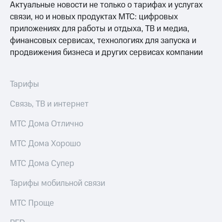
Актуальные новости не только о тарифах и услугах
КИОН
и не
Строки
связи, но и новых продуктах МТС: цифровых
только
приложениях для работы и отдыха, ТВ и медиа,
Live
Безопасность
финансовых сервисах, технологиях для запуска и
продвижения бизнеса и других сервисах компании
Гудок
Финансы
Мой
Детям
МТС
Тарифы
и родителям
Все
Здоровье
Связь, ТВ и интернет
приложения
и фитнес
МТС Дома Отлично
Инвестиции
Приложения
от МТС
МТС Дома Хорошо
Получайте
доход
Акции
МТС Дома Супер
онлайн
Приложения
Тарифы мобильной связи
Страхование
КИОН
Покупка
МТС Проще
КИОН
полисов
Музыка
онлайн