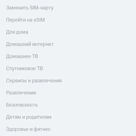
Заменить SIM-карту
Настройки
автоплатежа
Перейти на eSIM
Пополнить
Для дома
номер
другого
Домашний интернет
оператора
Оплата
Домашнее ТВ
интернета
и
Спутниковое ТВ
ТВ
Сервисы и развлечения
Переводы
с
Развлечения
телефона
на карту
Безопасность
МТС Pay
Детям и родителям
Оплата
Здоровье и фитнес
по QR-