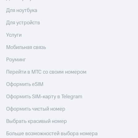
онлайн
Тарифы
Для ноутбука
RED,
Скидка 30%
РИИЛ
на связь
Для устройств
и МТС Супер
дешевле
С картой
Услуги
при оплате
МТС
с карты
Деньги
Мобильная связь
МТС Деньги
МТС
Роуминг
Обзоры
Накопления
товаров
Перейти в МТС со своим номером
Откладывайте
Скидки
деньги
до 40%
Оформить eSIM
и получайте
доход 15%
на смартфоны
Оформить SIM-карту в Telegram
Платежи
при
и
Оформить чистый номер
покупке
переводы
со связью
МТС
Выбрать красивый номер
Пополнить
номер
Больше возможностей выбора номера
МТС