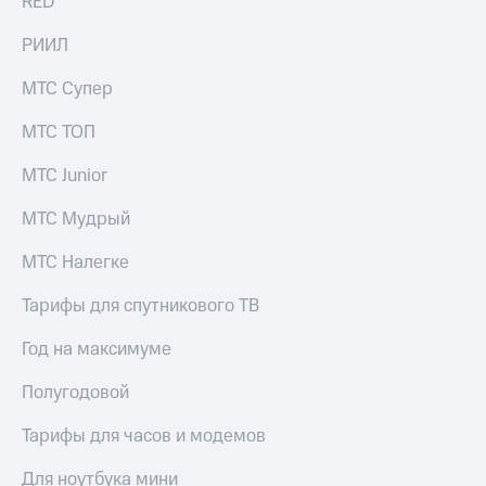
RED
КИОН
Скидка 30%
РИИЛ
Строки
на связь
МТС Супер
Live
С картой
МТС
МТС ТОП
Гудок
Деньги
Мой
МТС Junior
МТС
МТС
Накопления
МТС Мудрый
Все
Откладывайте
приложения
деньги
МТС Налегке
Финансы
и получайте
Инвестиции
доход 15%
Тарифы для спутникового ТВ
Получайте
Акции
Год на максимуме
доход
Условия
онлайн
пополнения
Полугодовой
Страхование
Скидка
Тарифы для часов и модемов
30%
Покупка
на связь
Для ноутбука мини
полисов