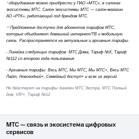
*
оборудование можно приобрести у ПАО «МТС», в салонах
Premium
доступ
экосистемы МТС. Салон экосистемы МТС — салон-магазин
к геолокации
Подписка
АО «РТК», работающий под брендом МТС.
Сертификаты
на гигабайты
безопасности
интернета,
**
Предложение доступно для абонентов тарифов МТС,
фильмы,
которые объединяют домашний интернет/ТВ и мобильную
Всё
музыка
связь. Распространяется на актуальные и архивные тарифы
;
и многое
под
другое
рукой
- Линейка следующих тарифов: МТС Дома, Тариф №Х, Тариф
в Мой МТС
№112 со второго года пользования
Семейная
группа
- Архивные тарифы: Весь МТС, Мы МТС, Мы МТС+, Весь МТС
Посмотрите,
Лайт, Новогодний+, Семейный доступ+ и всех их версий.
что
Скидка
полезного
на тарифы,
Не действует на тарифы линейки МТС Экстра, МТС Полный
есть
общие
дом, VIP+, Тариф №12
в нашем
подписки
приложении
и услуги,
доступ
КИОН
к геолокации
МТС — связь и экосистема цифровых
КИОН
Кино,
Музыка
сервисов
музыка,
книги