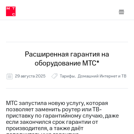
Перенести
ка 30% на связь
обильная связь
Сервисы и подписки
Интернет-магазин
Для дома
Скидка 30% на связь
Личные кабинеты
Финансы
Приложения
номер
ичные кабинеты
в МТС
Мобильная
связь
Все Новости
Тарифы
Интернет
и
ТВ
Услуги
Расширенная гарантия на
Спутниковое
оборудование МТС*
ТВ
Роуминг
МТС
29 августа 2025
Тарифы
Домашний Интернет и ТВ
Деньги
Личный
кабинет
Мобильная связь
Скачать
Перенести
МТС запустила новую услугу, которая
приложение
номер
позволяет заменить роутер или ТВ-
Мой
в МТС
МТС
приставку по гарантийному случаю, даже
Акции
если закончился срок гарантии от
Тарифы
производителя, а также даёт
Скидка 30%
Услуги