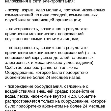
Интернет,
Выбрать
напряжения в сети электропитания;
ТВ и телефон
красивый
для дома
номер
- пожар, взрыв, удар молнии, протечка инженерных
коммуникаций по вине соседей, коммунальных
Заменить
служб или управляющей организации;
Услуги
SIM-
карту
- неисправность, возникшая в результате
Личный
причинения механических повреждений
кабинет
Перейти
неустановленными третьими лицами;
интернета
на
и
eSIM
- неисправность, возникшая в результате
ТВ
причинения механических повреждений (в т.ч.
Личный
Для дома
повреждений корпусных деталей, сломанных
кабинет
Выберите
электронных и механических узлов изделия)
спутникового
и подключите
Событие распространяется только на
ТВ
ТВ
Оборудование, которое было приобретено
Скачать
с выгодным
абонентом не более 24 месяцев назад.
приложение
тарифом
Мой
- повреждение оборудования, связанные с
МТС
воздействиями внешней среды: воздействие
Акции
Тарифы
воды, песка, насекомые внутри и др. Событие
Интернет,
распространяется только на оборудование, которое
ТВ и телефон
было приобретено абонентом не более 24 месяцев
Видеонаблюдение
для дома