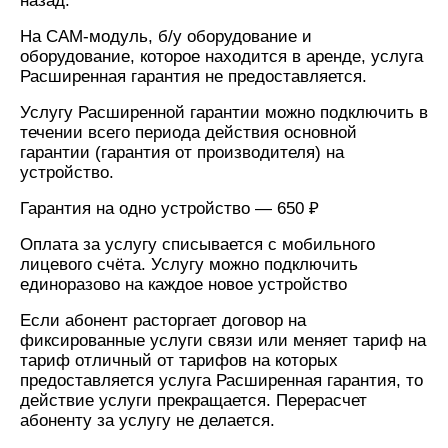
назад.
для дома
На CAM-модуль, б/у оборудование и
Услуги
149 ₽/
оборудование, которое находится в аренде, услуга
мес
Расширенная гарантия не предоставляется.
Акции
МТС
Услугу Расширенной гарантии можно подключить в
Домашний
Premium
течении всего периода действия основной
интернет
гарантии (гарантия от производителя) на
Подписка
устройство.
Домашнее
на гигабайты
ТВ
интернета,
Гарантия на одно устройство — 650 ₽
фильмы,
Спутниковое
музыка
Оплата за услугу списывается с мобильного
ТВ
и многое
лицевого счёта. Услугу можно подключить
другое
единоразово на каждое новое устройство
Перейти
в МТС
Семейная
Если абонент расторгает договор на
со своим
группа
фиксированные услуги связи или меняет тариф на
номером
тариф отличный от тарифов на которых
Скидка
предоставляется услуга Расширенная гарантия, то
Поддержка
на тарифы,
действие услуги прекращается. Перерасчет
общие
абоненту за услугу не делается.
висы и подписки
подписки
МТС
и услуги,