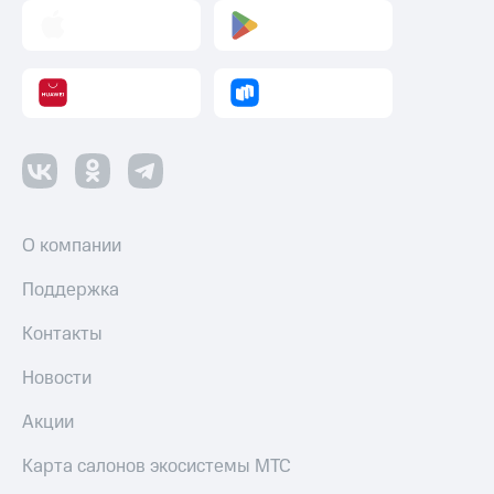
Настройки
автоплатежа
Пополнить
номер
другого
оператора
Оплата
интернета
и
О компании
ТВ
Поддержка
Переводы
с
Контакты
телефона
на карту
Новости
МТС Pay
Акции
Оплата
Карта салонов экосистемы МТС
по QR-