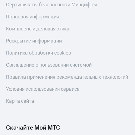
онлайн
Сертификаты безопасности Минцифры
Тарифы
RED,
Скидка 30%
Правовая информация
РИИЛ
на связь
и МТС Супер
Комплаенс и деловая этика
дешевле
С картой
при оплате
МТС
Раскрытие информации
с карты
Деньги
МТС Деньги
Политика обработки cookies
МТС
Обзоры
Накопления
товаров
Соглашение о пользовании системой
Откладывайте
Скидки
деньги
Правила применения рекомендательных технологий
до 40%
и получайте
доход 15%
на смартфоны
Условия использования сервиса
Платежи
при
Карта сайта
и
покупке
переводы
со связью
МТС
Пополнить
Скачайте Мой МТС
номер
МТС