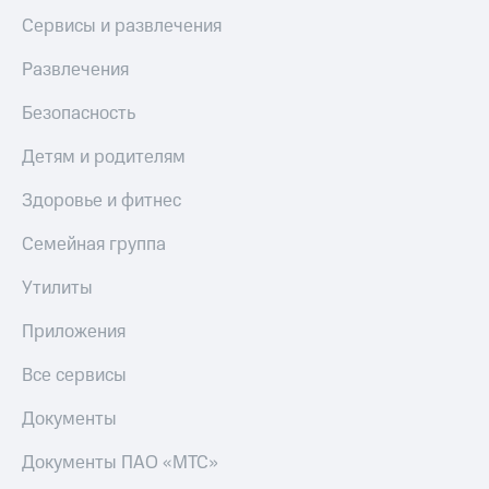
Сервисы и развлечения
КИОН
Скидка 30%
Строки
на связь
Развлечения
Live
С картой
Безопасность
МТС
Гудок
Деньги
Детям и родителям
Мой
МТС
МТС
Накопления
Здоровье и фитнес
Все
Откладывайте
Семейная группа
приложения
деньги
Финансы
и получайте
Утилиты
Инвестиции
доход 15%
Приложения
Получайте
Акции
доход
Условия
Все сервисы
онлайн
пополнения
Документы
Страхование
Скидка
30%
Документы ПАО «МТС»
Покупка
на связь
полисов