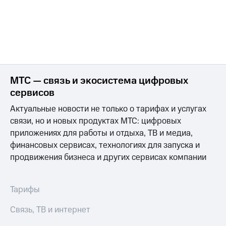
Интернет,
Выбрать
ТВ и телефон
красивый
для дома
номер
Заменить
Услуги
SIM-
карту
Личный
кабинет
Перейти
МТС — связь и экосистема цифровых
интернета
на
сервисов
и
eSIM
ТВ
Актуальные новости не только о тарифах и услугах
Личный
Для дома
связи, но и новых продуктах МТС: цифровых
кабинет
Выберите
приложениях для работы и отдыха, ТВ и медиа,
спутникового
и подключите
ТВ
финансовых сервисах, технологиях для запуска и
ТВ
Скачать
с выгодным
продвижения бизнеса и других сервисах компании
приложение
тарифом
Мой
МТС
Тарифы
Акции
Тарифы
Интернет,
Связь, ТВ и интернет
ТВ и телефон
Видеонаблюдение
для дома