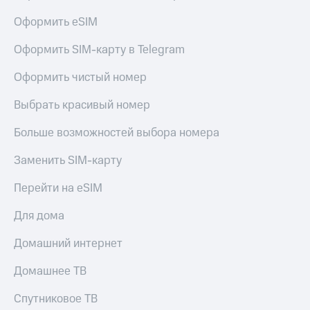
КИОН
и не
Оформить eSIM
Строки
только
Live
Оформить SIM-карту в Telegram
Безопасность
Гудок
Оформить чистый номер
Финансы
Мой
Детям
Выбрать красивый номер
МТС
и родителям
Больше возможностей выбора номера
Все
Здоровье
приложения
и фитнес
Заменить SIM-карту
Инвестиции
Приложения
Перейти на eSIM
от МТС
Получайте
Для дома
доход
Акции
онлайн
Домашний интернет
Приложения
Страхование
КИОН
Домашнее ТВ
Покупка
КИОН
полисов
Спутниковое ТВ
Музыка
онлайн