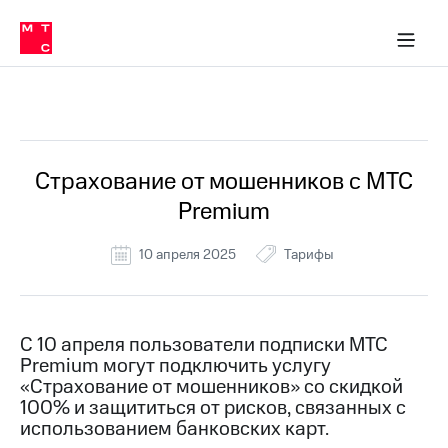
Перенести
ка 30% на связь
обильная связь
Сервисы и подписки
Интернет-магазин
Для дома
Скидка 30% на связь
Личные кабинеты
Финансы
Приложения
номер
ичные кабинеты
в МТС
Мобильная
связь
Все Новости
Тарифы
Интернет
и
ТВ
Услуги
Страхование от мошенников с МТС
Спутниковое
Premium
ТВ
Роуминг
МТС
10 апреля 2025
Тарифы
Деньги
Личный
кабинет
Мобильная связь
Скачать
Перенести
С 10 апреля пользователи подписки МТС
приложение
номер
Premium могут подключить услугу
Мой
в МТС
МТС
«Страхование от мошенников» со скидкой
Акции
100% и защититься от рисков, связанных с
Тарифы
использованием банковских карт.
Скидка 30%
Услуги