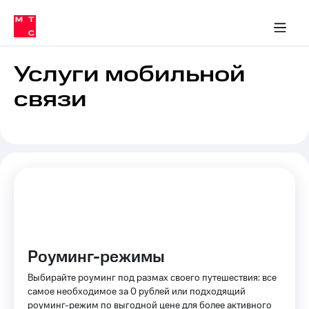
Перенести
ка 30% на связь
обильная связь
Сервисы и подписки
Интернет-магазин
Для дома
Скидка 30% на связь
Личные кабинеты
Финансы
Приложения
номер
ичные кабинеты
в МТС
Мобильная
связь
Услуги мобильной
Тарифы
Интернет
связи
и
ТВ
Услуги
Спутниковое
ТВ
Роуминг
МТС
Деньги
Личный
кабинет
Мобильная связь
Скачать
Перенести
приложение
номер
Мой
Роуминг-режимы
в МТС
МТС
Акции
Выбирайте роуминг под размах своего путешествия: все
Тарифы
самое необходимое за 0 рублей или подходящий
Скидка 30%
роуминг-режим по выгодной цене для более активного
Услуги