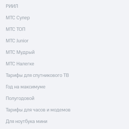
РИИЛ
Настройки
автоплатежа
МТС Супер
Пополнить
МТС ТОП
номер
другого
МТС Junior
оператора
МТС Мудрый
Оплата
интернета
МТС Налегке
и
ТВ
Тарифы для спутникового ТВ
Переводы
с
Год на максимуме
телефона
на карту
Полугодовой
МТС Pay
Тарифы для часов и модемов
Оплата
Для ноутбука мини
по QR-