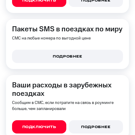
ПОДКЛЮЧИТЬ
ПОДРОБНЕЕ
КИОН
и не
Строки
только
Live
Безопасность
Пакеты SMS в поездках по миру
Гудок
Финансы
СМС на любые номера по выгодной цене
Мой
Детям
МТС
и родителям
ПОДРОБНЕЕ
Все
Здоровье
приложения
и фитнес
Инвестиции
Приложения
Ваши расходы в зарубежных
от МТС
Получайте
поездках
доход
Акции
онлайн
Сообщим в СМС, если потратите на связь в роуминге
Приложения
больше, чем запланировали
Страхование
КИОН
Покупка
КИОН
ПОДКЛЮЧИТЬ
ПОДРОБНЕЕ
полисов
Музыка
онлайн