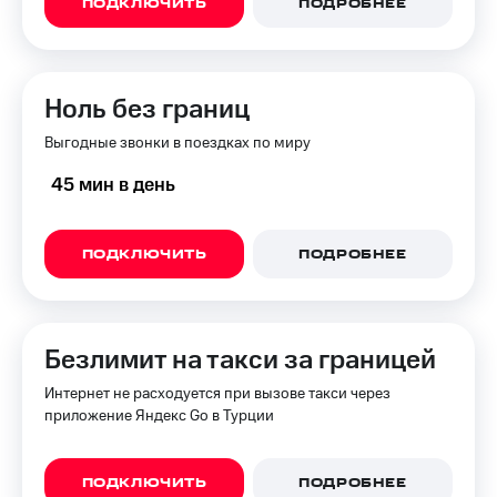
ПОДКЛЮЧИТЬ
ПОДРОБНЕЕ
для дома
Услуги
149 ₽/
мес
Акции
Ноль без границ
МТС
Домашний
Premium
Выгодные звонки в поездках по миру
интернет
Подписка
45 мин в день
Домашнее
на гигабайты
ТВ
интернета,
фильмы,
ПОДКЛЮЧИТЬ
ПОДРОБНЕЕ
Спутниковое
музыка
ТВ
и многое
другое
Перейти
в МТС
Семейная
Безлимит на такси за границей
со своим
группа
номером
Интернет не расходуется при вызове такси через
Скидка
приложение Яндекс Go в Турции
Поддержка
на тарифы,
общие
висы и подписки
подписки
ПОДКЛЮЧИТЬ
ПОДРОБНЕЕ
МТС
и услуги,