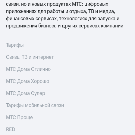
связи, но и новых продуктах МТС: цифровых
онлайн
Тарифы
приложениях для работы и отдыха, ТВ и медиа,
RED,
Скидка 30%
финансовых сервисах, технологиях для запуска и
РИИЛ
на связь
и МТС Супер
продвижения бизнеса и других сервисах компании
дешевле
С картой
при оплате
МТС
с карты
Деньги
Тарифы
МТС Деньги
МТС
Связь, ТВ и интернет
Обзоры
Накопления
товаров
МТС Дома Отлично
Откладывайте
Скидки
деньги
МТС Дома Хорошо
до 40%
и получайте
доход 15%
на смартфоны
МТС Дома Супер
Платежи
при
и
Тарифы мобильной связи
покупке
переводы
со связью
МТС Проще
МТС
Пополнить
номер
RED
МТС