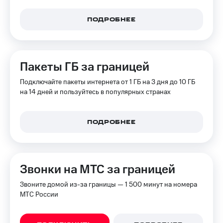
Интернет,
Выбрать
ТВ и телефон
красивый
для дома
номер
ПОДРОБНЕЕ
Заменить
Услуги
SIM-
карту
Пакеты ГБ за границей
Личный
кабинет
Перейти
Подключайте пакеты интернета от 1 ГБ на 3 дня до 10 ГБ
интернета
на
на 14 дней и пользуйтесь в популярных странах
и
eSIM
ТВ
Личный
Для дома
кабинет
ПОДРОБНЕЕ
Выберите
спутникового
и подключите
ТВ
ТВ
Скачать
с выгодным
приложение
тарифом
Звонки на МТС за границей
Мой
МТС
Звоните домой из-за границы — 1 500 минут на номера
Акции
Тарифы
МТС России
Интернет,
ТВ и телефон
Видеонаблюдение
для дома