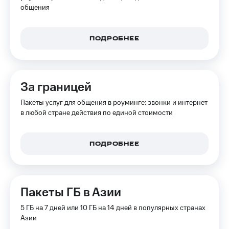
на связь
общения
Роуминг
Тарифы
RED,
ПОДРОБНЕЕ
Семейная
РИИЛ
группа
и МТС
Супер
Заказать
дешевле
За границей
SIM-
при
карту
оплате
Пакеты услуг для общения в роуминге: звонки и интернет
с карты
в любой стране действия по единой стоимости
Оформить
МТС
eSIM
Деньги
SIM-
Выберите
ПОДРОБНЕЕ
карта
и подключите
для
ТВ
иностранцев
с выгодным
тарифом
Пакеты ГБ в Азии
Оформить
чистый
5 ГБ на 7 дней или 10 ГБ на 14 дней в популярных странах
Тарифы
номер
Азии