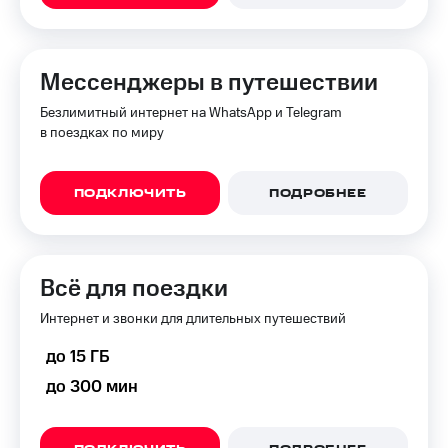
Premium
доступ
к геолокации
Подписка
Сертификаты
на гигабайты
Мессенджеры в путешествии
безопасности
интернета,
фильмы,
Безлимитный интернет на WhatsApp и Telegram
Всё
музыка
в поездках по миру
и многое
под
другое
рукой
в Мой МТС
ПОДКЛЮЧИТЬ
ПОДРОБНЕЕ
Семейная
группа
Посмотрите,
что
Скидка
полезного
на тарифы,
Всё для поездки
есть
общие
в нашем
подписки
Интернет и звонки для длительных путешествий
приложении
и услуги,
доступ
до 15 ГБ
КИОН
к геолокации
до 300 мин
КИОН
Кино,
Музыка
музыка,
книги