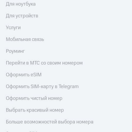
коду
Для ноутбука
за границей
Для устройств
тернет-магазин
Смартфоны
Услуги
Наушники
Мобильная связь
и
колонки
Роуминг
Умные
часы
Перейти в МТС со своим номером
и
трекеры
Оформить eSIM
Умный
Оформить SIM-карту в Telegram
дом
Оформить чистый номер
Планшеты
Выбрать красивый номер
Акции
и
Больше возможностей выбора номера
скидки