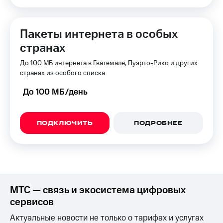
КИОН
Скидка 30%
Строки
на связь
Пакеты интернета в особых
Live
странах
С картой
МТС
Гудок
До 100 МБ интернета в Гватемале, Пуэрто-Рико и других
Деньги
странах из особого списка
Мой
МТС
МТС
Накопления
До 100 МБ/день
Все
Откладывайте
приложения
деньги
ПОДКЛЮЧИТЬ
ПОДРОБНЕЕ
Финансы
и получайте
Инвестиции
доход 15%
Получайте
Акции
доход
Условия
онлайн
пополнения
МТС — связь и экосистема цифровых
Страхование
Скидка
сервисов
30%
Покупка
на связь
Актуальные новости не только о тарифах и услугах
полисов