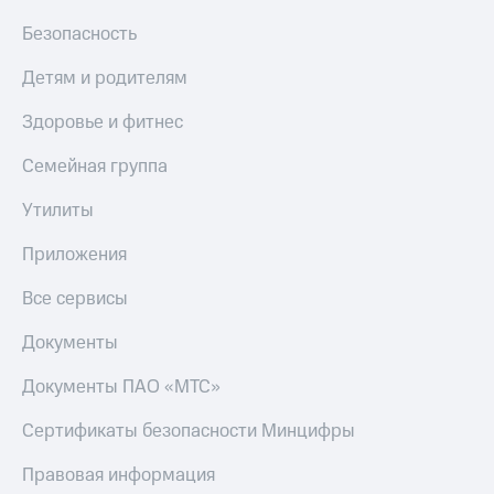
МТС
Live
Безопасность
Деньги
МТС
Гудок
Детям и родителям
Накопления
Мой
Откладывайте
Здоровье и фитнес
МТС
деньги
и получайте
Семейная группа
Все
доход 15%
приложения
Акции
Утилиты
Финансы
Условия
Инвестиции
пополнения
Приложения
Получайте
Скидка
доход
Все сервисы
30%
онлайн
на связь
Страхование
Документы
Покупка
Тарифы
Документы ПАО «МТС»
полисов
RED,
онлайн
РИИЛ
Сертификаты безопасности Минцифры
Скидка 30%
и МТС Супер
на связь
дешевле
Правовая информация
при оплате