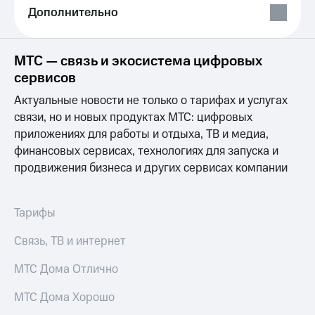
Выбрать
ТВ и телефон
Дополнительно
красивый
для дома
номер
Услуги
Заменить
МТС — связь и экосистема цифровых
SIM-
Личный
сервисов
карту
кабинет
интернета
Актуальные новости не только о тарифах и услугах
Перейти
и
связи, но и новых продуктах МТС: цифровых
на
ТВ
приложениях для работы и отдыха, ТВ и медиа,
eSIM
Личный
финансовых сервисах, технологиях для запуска и
кабинет
Для дома
спутникового
продвижения бизнеса и других сервисах компании
Выберите
ТВ
и подключите
Скачать
ТВ
приложение
Тарифы
с выгодным
Мой
тарифом
МТС
Связь, ТВ и интернет
Акции
Тарифы
МТС Дома Отлично
Интернет,
ТВ и телефон
Видеонаблюдение
МТС Дома Хорошо
для дома
для дома