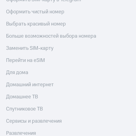
Live
Безопасность
Оформить чистый номер
Гудок
Финансы
Выбрать красивый номер
Мой
Детям
МТС
и родителям
Больше возможностей выбора номера
Все
Здоровье
приложения
Заменить SIM-карту
и фитнес
Инвестиции
Перейти на eSIM
Приложения
от МТС
Получайте
Для дома
доход
Акции
онлайн
Домашний интернет
Страхование
Приложения
КИОН
Домашнее ТВ
Покупка
полисов
КИОН
Спутниковое ТВ
онлайн
Музыка
Скидка 30%
Сервисы и развлечения
на связь
КИОН
Строки
Развлечения
С картой