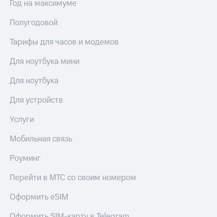
Год на максимуме
Сертификаты
Подписка
безопасности
на гигабайты
Полугодовой
интернета,
Всё
фильмы,
под
Тарифы для часов и модемов
музыка
рукой
и многое
Для ноутбука мини
в Мой МТС
другое
Семейная
Для ноутбука
Посмотрите,
группа
что
Для устройств
полезного
Скидка
есть
на тарифы,
в нашем
Услуги
общие
приложении
подписки
Мобильная связь
и услуги,
КИОН
доступ
к геолокации
Роуминг
КИОН
Кино,
Музыка
музыка,
Перейти в МТС со своим номером
книги
КИОН
и не
Оформить eSIM
Строки
только
Оформить SIM-карту в Telegram