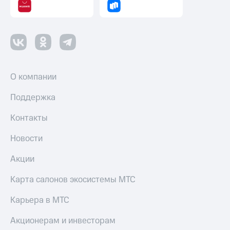
оператора
Оплата
интернета
и
ТВ
О компании
Переводы
с
Поддержка
телефона
на карту
Контакты
МТС Pay
Новости
Оплата
по QR-
Акции
коду
за границей
Карта салонов экосистемы МТС
тернет-магазин
Карьера в МТС
Смартфоны
Акционерам и инвесторам
Наушники