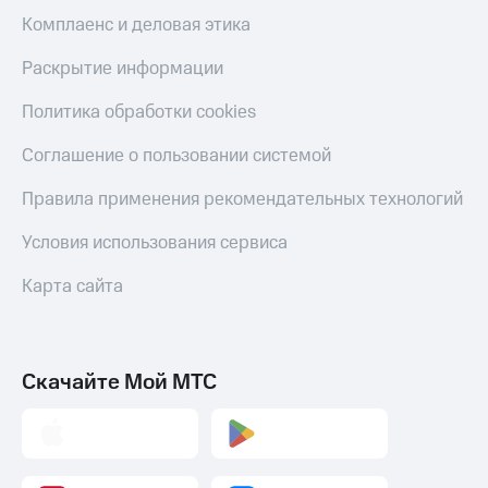
С картой
с карты
Комплаенс и деловая этика
МТС
МТС Деньги
Деньги
Раскрытие информации
МТС
Обзоры
Накопления
товаров
Политика обработки cookies
Откладывайте
Скидки
Соглашение о пользовании системой
деньги
до 40%
и получайте
на смартфоны
доход 15%
Правила применения рекомендательных технологий
Платежи
при
и
Условия использования сервиса
покупке
переводы
со связью
Карта сайта
МТС
Пополнить
номер
МТС
Скачайте Мой МТС
Настройки
автоплатежа
Пополнить
номер
другого