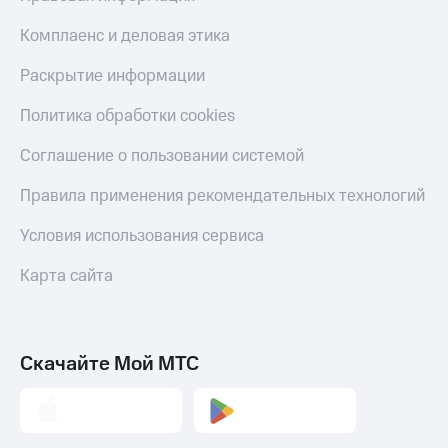
КИОН
и не
Строки
Комплаенс и деловая этика
только
Live
Безопасность
Раскрытие информации
Гудок
Финансы
Политика обработки cookies
Мой
Детям
Соглашение о пользовании системой
МТС
и родителям
Правила применения рекомендательных технологий
Все
Здоровье
приложения
и фитнес
Условия использования сервиса
Инвестиции
Приложения
Карта сайта
от МТС
Получайте
доход
Акции
онлайн
Скачайте Мой МТС
Приложения
Страхование
КИОН
Покупка
КИОН
полисов
Музыка
онлайн