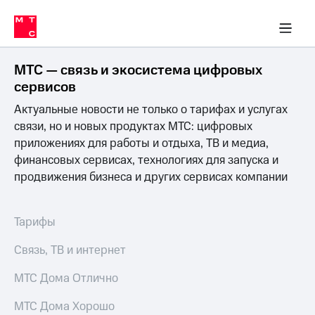
Перенести
ка 30% на связь
обильная связь
Сервисы и подписки
Интернет-магазин
Для дома
Скидка 30% на связь
Личные кабинеты
Финансы
Приложения
номер
ичные кабинеты
в МТС
Мобильная
связь
МТС — связь и экосистема цифровых
Тарифы
Интернет
сервисов
и
Актуальные новости не только о тарифах и услугах
ТВ
Услуги
связи, но и новых продуктах МТС: цифровых
Спутниковое
приложениях для работы и отдыха, ТВ и медиа,
ТВ
финансовых сервисах, технологиях для запуска и
Роуминг
продвижения бизнеса и других сервисах компании
МТС
Деньги
Личный
кабинет
Мобильная связь
Тарифы
Скачать
Перенести
приложение
номер
Связь, ТВ и интернет
Мой
в МТС
МТС
МТС Дома Отлично
Акции
Тарифы
МТС Дома Хорошо
Скидка 30%
Услуги