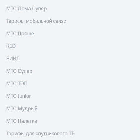
на связь
МТС Дома Супер
Роуминг
Тарифы
Тарифы мобильной связи
RED,
Семейная
РИИЛ
МТС Проще
группа
и МТС
Супер
RED
Заказать
дешевле
SIM-
при
карту
РИИЛ
оплате
с карты
Оформить
МТС
МТС Супер
eSIM
Деньги
МТС ТОП
SIM-
Выберите
карта
и подключите
МТС Junior
для
ТВ
иностранцев
с выгодным
МТС Мудрый
тарифом
Оформить
МТС Налегке
чистый
Тарифы
номер
Тарифы для спутникового ТВ