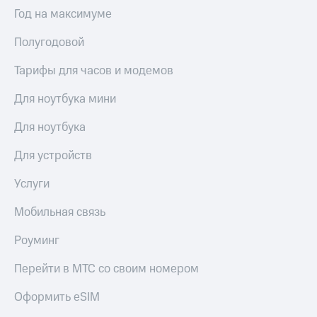
Интернет,
Выбрать
Год на максимуме
ТВ и телефон
красивый
для дома
номер
Полугодовой
Заменить
Услуги
SIM-
Тарифы для часов и модемов
карту
Личный
Для ноутбука мини
кабинет
Перейти
интернета
на
Для ноутбука
и
eSIM
ТВ
Для устройств
Личный
Для дома
кабинет
Выберите
Услуги
спутникового
и подключите
ТВ
ТВ
Мобильная связь
Скачать
с выгодным
приложение
тарифом
Роуминг
Мой
МТС
Перейти в МТС со своим номером
Акции
Тарифы
Интернет,
Оформить eSIM
ТВ и телефон
Видеонаблюдение
для дома