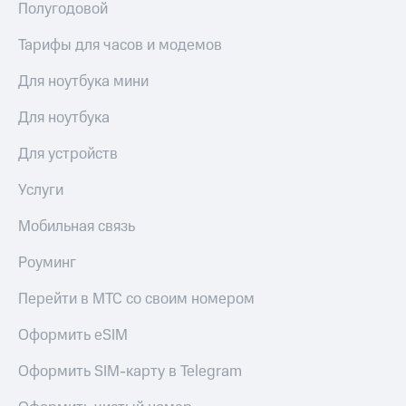
Сертификаты
Полугодовой
Подписка
безопасности
на гигабайты
Тарифы для часов и модемов
интернета,
Всё
фильмы,
под
Для ноутбука мини
музыка
рукой
и многое
в Мой МТС
Для ноутбука
другое
Семейная
Посмотрите,
Для устройств
группа
что
полезного
Услуги
Скидка
есть
на тарифы,
в нашем
Мобильная связь
общие
приложении
подписки
и услуги,
Роуминг
КИОН
доступ
к геолокации
Перейти в МТС со своим номером
КИОН
Кино,
Музыка
музыка,
Оформить eSIM
книги
КИОН
и не
Оформить SIM-карту в Telegram
Строки
только