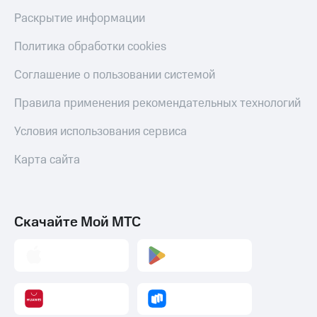
С картой
с карты
Раскрытие информации
МТС
МТС Деньги
Деньги
Политика обработки cookies
МТС
Обзоры
Накопления
товаров
Соглашение о пользовании системой
Откладывайте
Скидки
деньги
до 40%
Правила применения рекомендательных технологий
и получайте
на смартфоны
доход 15%
Условия использования сервиса
Платежи
при
и
Карта сайта
покупке
переводы
со связью
МТС
Пополнить
номер
Скачайте Мой МТС
МТС
Настройки
автоплатежа
Пополнить
номер
другого