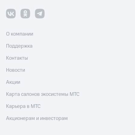
оператора
Оплата
интернета
и
О компании
ТВ
Переводы
Поддержка
с
телефона
Контакты
на карту
Новости
МТС Pay
Акции
Оплата
по QR-
Карта салонов экосистемы МТС
коду
за границей
Карьера в МТС
тернет-магазин
Акционерам и инвесторам
Смартфоны
Наушники