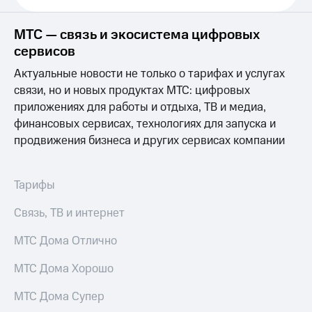
Выбрать
ТВ и телефон
красивый
для дома
номер
МТС — связь и экосистема цифровых
Услуги
сервисов
Заменить
SIM-
Личный
Актуальные новости не только о тарифах и услугах
карту
кабинет
связи, но и новых продуктах МТС: цифровых
интернета
приложениях для работы и отдыха, ТВ и медиа,
Перейти
и
на
ТВ
финансовых сервисах, технологиях для запуска и
eSIM
Личный
продвижения бизнеса и других сервисах компании
кабинет
Для дома
спутникового
Выберите
ТВ
Тарифы
и подключите
Скачать
ТВ
приложение
Связь, ТВ и интернет
с выгодным
Мой
тарифом
МТС
МТС Дома Отлично
Акции
Тарифы
Интернет,
МТС Дома Хорошо
ТВ и телефон
Видеонаблюдение
для дома
МТС Дома Супер
для дома