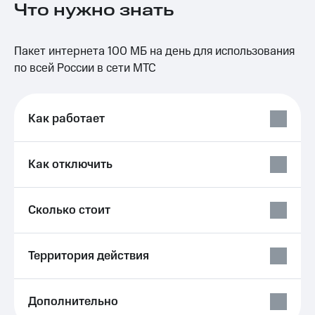
Что нужно знать
на связь
Роуминг
Тарифы
Пакет интернета 100 МБ на день для использования
RED,
Семейная
РИИЛ
по всей России в сети МТС
группа
и МТС
Супер
Заказать
дешевле
SIM-
Как работает
при
карту
оплате
с карты
Оформить
МТС
Как отключить
eSIM
Деньги
SIM-
Выберите
Сколько стоит
карта
и подключите
для
ТВ
иностранцев
с выгодным
тарифом
Территория действия
Оформить
чистый
Тарифы
номер
Дополнительно
Интернет,