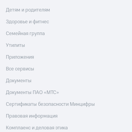
МТС
Live
Деньги
Детям и родителям
МТС
Гудок
Накопления
Здоровье и фитнес
Мой
Откладывайте
Семейная группа
МТС
деньги
и получайте
Все
Утилиты
доход 15%
приложения
Акции
Финансы
Приложения
Условия
Инвестиции
пополнения
Все сервисы
Получайте
Скидка
доход
Документы
30%
онлайн
на связь
Страхование
Документы ПАО «МТС»
Покупка
Тарифы
Сертификаты безопасности Минцифры
полисов
RED,
онлайн
РИИЛ
Правовая информация
Скидка 30%
и МТС Супер
на связь
дешевле
Комплаенс и деловая этика
при оплате