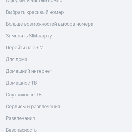
Оформить чистый номер
Live
Безопасность
Выбрать красивый номер
Гудок
Финансы
Больше возможностей выбора номера
Мой
Детям
МТС
и родителям
Заменить SIM-карту
Все
Здоровье
приложения
Перейти на eSIM
и фитнес
Инвестиции
Приложения
Для дома
от МТС
Получайте
Домашний интернет
доход
Акции
онлайн
Домашнее ТВ
Страхование
Приложения
КИОН
Спутниковое ТВ
Покупка
полисов
КИОН
Сервисы и развлечения
онлайн
Музыка
Скидка 30%
Развлечения
на связь
КИОН
Строки
Безопасность
С картой