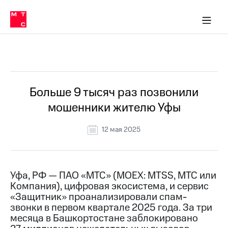
О
сторам и акционерам
Комплаенс и деловая этика
Устойчивое развитие
Медиа-центр
О МТС
О МТС
На главную
компании
О
компании
Стратегия
Стратегия
Все Новости
Карьера
в МТС
Карьера
в МТС
Пресс-
Больше 9 тысяч раз позвонили
релизы
История
мошенники жителю Уфы
компании
МТС
о технологиях
Руководство
12 мая 2025
региона
Правовая
информация
Уфа, РФ — ПАО «МТС» (MOEX: MTSS, МТС или
Компания), цифровая экосистема, и сервис
Контакты
«Защитник» проанализировали спам-
звонки в первом квартале 2025 года. За три
Медиа-центр
Пресс-
месяца в Башкортостане заблокировано
релизы