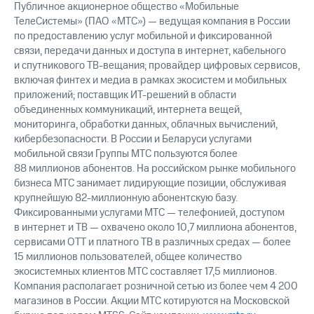
Публичное акционерное общество «Мобильные
выкупа
акций
ТелеСистемы» (ПАО «МТС») — ведущая компания в России
Дивиденды
по предоставлению услуг мобильной и фиксированной
Рынок
связи, передачи данных и доступа в интернет, кабельного
облигаций
и спутникового ТВ-вещания; провайдер цифровых сервисов,
включая финтех и медиа в рамках экосистем и мобильных
Описание
приложений; поставщик ИТ-решений в области
Еврооблигации-2023
объединенных коммуникаций, интернета вещей,
Уведомление
мониторинга, обработки данных, облачных вычислений,
о
кибербезопасности. В России и Беларуси услугами
погашении
мобильной связи Группы МТС пользуются более
именных
облигаций
88 миллионов абонентов. На российском рынке мобильного
Другое
бизнеса МТС занимает лидирующие позиции, обслуживая
крупнейшую 82-миллионную абонентскую базу.
Регистратор
Фиксированными услугами МТС — телефонией, доступом
Реквизиты
в интернет и ТВ — охвачено около 10,7 миллиона абонентов,
Контакты
сервисами OTT и платного ТВ в различных средах — более
йчивое развитие
15 миллионов пользователей, общее количество
и деловая этика
экосистемных клиентов МТС составляет 17,5 миллионов.
На главную
Компания располагает розничной сетью из более чем 4 200
магазинов в России. Акции МТС котируются на Московской