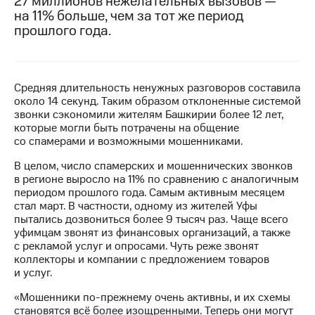
27 миллионов нежелательных вызовов —
на 11% больше, чем за тот же период
МТС
прошлого года.
о технологиях
Достижения
Средняя длительность ненужных разговоров составила
Интервью
около 14 секунд. Таким образом отклоненные системой
звонки сэкономили жителям Башкирии более 12 лет,
Финансовая
которые могли быть потрачены на общение
отчетность
со спамерами и возможными мошенниками.
Контакты
В целом, число спамерских и мошеннических звонков
в регионе выросло на 11% по сравнению с аналогичным
Новости
периодом прошлого года. Самым активным месяцем
в
стал март. В частности, одному из жителей Уфы
регионе
пытались дозвониться более 9 тысяч раз. Чаще всего
уфимцам звонят из финансовых организаций, а также
м и акционерам
с рекламой услуг и опросами. Чуть реже звонят
Корпоративное
коллекторы и компании с предложением товаров
управление
и услуг.
Корпоративный
«Мошенники по-прежнему очень активны, и их схемы
секретарь
становятся всё более изощренными. Теперь они могут