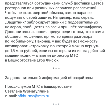
Раскрытие
представляться сотрудниками служб доставки цветов,
информации
ресторанов или различных сервисов развлечений.
Информация
Чтобы не стать жертвой обмана, важно заранее
акционерам
подумать о своей защите. Например, наш сервис
Документы
„Защитник“ заблокирует звонки с подозрительных
ПАО
номеров, пообщается за вас и пришлёт расшифровку.
"МТС"
Дополнительная опция предупредит о том, что с вами
Собрания
общается мошенник, прямо во время разговора
акционеров
по мобильному. Наконец, у вас будет возможность
Личный
активировать страховку, по которой можно вернуть
кабинет
до 1,5 млн рублей, если вы потеряли их из-за действий
акционера
мошенников», — отметил директор МТС
Акционерный
в Башкортостане Егор Фисюк.
капитал
Контроль
* * *
и
аудит
За дополнительной информацией обращайтесь:
Рынок
акций
Пресс-служба МТС в Башкортостане
Светлана Хурматуллина
Описание
e-mail:
sfkhurma@mts.ru
Программа
* * *
приобретения
Порядок